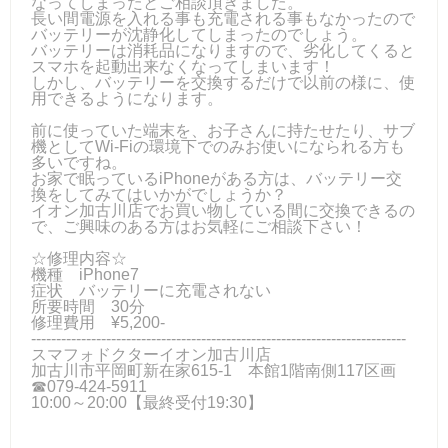
なってしまったとご相談頂きました。
長い間電源を入れる事も充電される事もなかったので
バッテリーが沈静化してしまったのでしょう。
バッテリーは消耗品になりますので、劣化してくると
スマホを起動出来なくなってしまいます！
しかし、バッテリーを交換するだけで以前の様に、使
用できるようになります。
前に使っていた端末を、お子さんに持たせたり、サブ
機としてWi-Fiの環境下でのみお使いになられる方も
多いですね。
お家で眠っているiPhoneがある方は、バッテリー交
換をしてみてはいかがでしょうか？
イオン加古川店でお買い物している間に交換できるの
で、ご興味のある方はお気軽にご相談下さい！
☆修理内容☆
機種 iPhone7
症状 バッテリーに充電されない
所要時間 30分
修理費用 ¥5,200-
---------------------------------------------------------------------------
スマフォドクターイオン加古川店
加古川市平岡町新在家615-1 本館1階南側117区画
☎079-424‐5911
10:00～20:00【最終受付19:30】