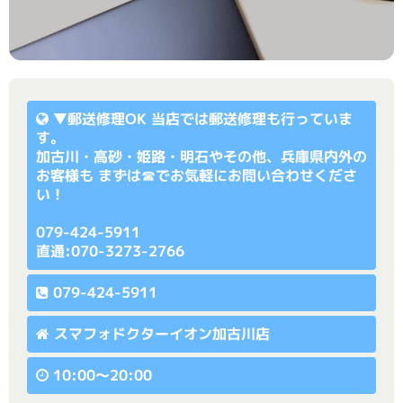
▼
郵送修理OK
当店では郵送修理も行っていま
す。
加古川・高砂・姫路・明石やその他、兵庫県内外の
お客様も まずは☎でお気軽にお問い合わせくださ
い！
079-424-5911
直通:070-3273-2766
079-424-5911
スマフォドクターイオン加古川店
10:00〜20:00