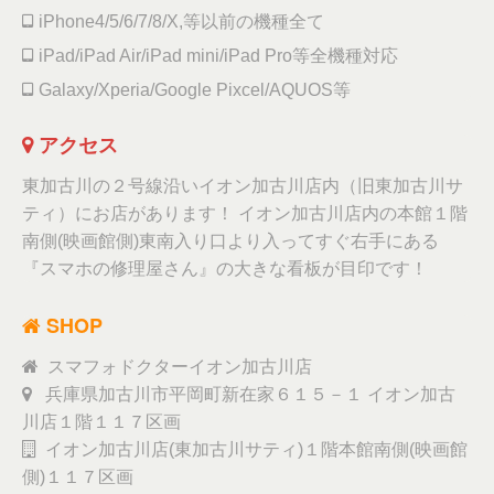
iPhone4/5/6/7/8/X,等以前の機種全て
iPad/iPad Air/iPad mini/iPad Pro等全機種対応
Galaxy/Xperia/Google Pixcel/AQUOS等
アクセス
東加古川の２号線沿いイオン加古川店内（旧東加古川サ
ティ）にお店があります！ イオン加古川店内の本館１階
南側(映画館側)東南入り口より入ってすぐ右手にある
『スマホの修理屋さん』の大きな看板が目印です！
SHOP
スマフォドクターイオン加古川店
兵庫県加古川市平岡町新在家６１５－１ イオン加古
川店１階１１７区画
イオン加古川店(東加古川サティ)１階本館南側(映画館
側)１１７区画