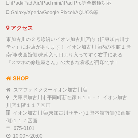
iPad/iPad Air/iPad mini/iPad Pro等全機種対応
Galaxy/Xperia/Google Pixcel/AQUOS等
アクセス
東加古川の２号線沿いイオン加古川店内（旧東加古川サ
ティ）にお店があります！ イオン加古川店内の本館１階
南側(映画館側)東南入り口より入ってすぐ右手にある
『スマホの修理屋さん』の大きな看板が目印です！
SHOP
スマフォドクターイオン加古川店
兵庫県加古川市平岡町新在家６１５－１ イオン加古
川店１階１１７区画
イオン加古川店(東加古川サティ)１階本館南側(映画館
側)１１７区画
〒 675-0101
10:00〜20:00