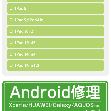
IPad6
IPad5/iPadAir
IPad Air2
IPad Mini5
IPad Mini4
IPad Mini1.2