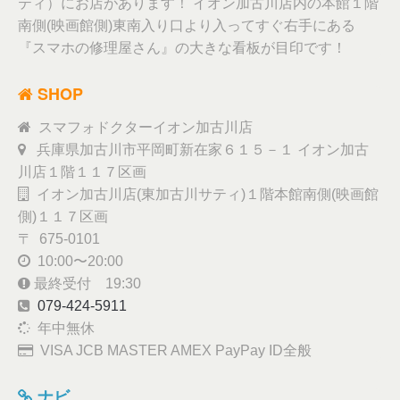
ティ）にお店があります！ イオン加古川店内の本館１階
南側(映画館側)東南入り口より入ってすぐ右手にある
『スマホの修理屋さん』の大きな看板が目印です！
SHOP
スマフォドクターイオン加古川店
兵庫県加古川市平岡町新在家６１５－１ イオン加古
川店１階１１７区画
イオン加古川店(東加古川サティ)１階本館南側(映画館
側)１１７区画
〒 675-0101
10:00〜20:00
最終受付 19:30
079-424-5911
年中無休
VISA JCB MASTER AMEX PayPay ID全般
ナビ