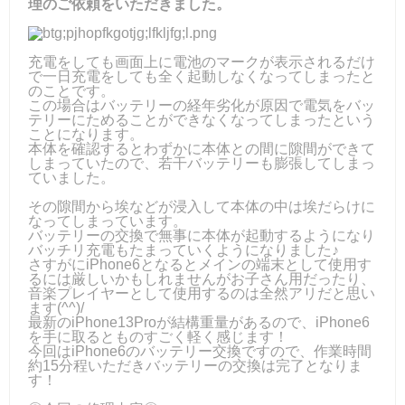
理のご依頼をいただきました。
充電をしても画面上に電池のマークが表示されるだけ
で一日充電をしても全く起動しなくなってしまったと
のことです。
この場合はバッテリーの経年劣化が原因で電気をバッ
テリーにためることができなくなってしまったという
ことになります。
本体を確認するとわずかに本体との間に隙間ができて
しまっていたので、若干バッテリーも膨張してしまっ
ていました。
その隙間から埃などが浸入して本体の中は埃だらけに
なってしまっています。
バッテリーの交換で無事に本体が起動するようになり
バッチリ充電もたまっていくようになりました♪
さすがにiPhone6となるとメインの端末として使用す
るには厳しいかもしれませんがお子さん用だったり、
音楽プレイヤーとして使用するのは全然アリだと思い
ます(^^)/
最新のiPhone13Proが結構重量があるので、iPhone6
を手に取るとものすごく軽く感じます！
今回はiPhone6のバッテリー交換ですので、作業時間
約15分程いただきバッテリーの交換は完了となりま
す！