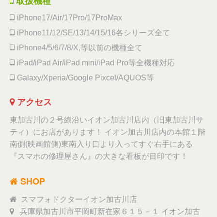
取扱機種
iPhone17/Air/17Pro/17ProMax
iPhone11/12/SE/13/14/15/16各シリーズ全て
iPhone4/5/6/7/8/X,等以前の機種全て
iPad/iPad Air/iPad mini/iPad Pro等全機種対応
Galaxy/Xperia/Google Pixcel/AQUOS等
アクセス
東加古川の２号線沿いイオン加古川店内（旧東加古川サ
ティ）にお店があります！ イオン加古川店内の本館１階
南側(映画館側)東南入り口より入ってすぐ右手にある
『スマホの修理屋さん』の大きな看板が目印です！
SHOP
スマフォドクターイオン加古川店
兵庫県加古川市平岡町新在家６１５－１ イオン加古