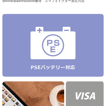
Iphone/ipad/macbook修理 スマフォドクター加古川店