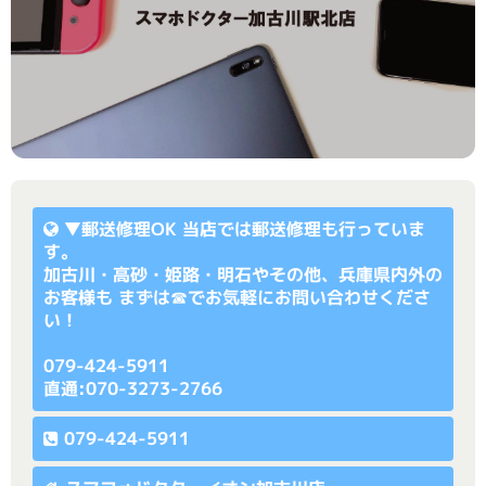
▼
郵送修理OK
当店では郵送修理も行っていま
す。
加古川・高砂・姫路・明石やその他、兵庫県内外の
お客様も まずは☎でお気軽にお問い合わせくださ
い！
079-424-5911
直通:070-3273-2766
079-424-5911