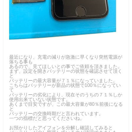
最近になり、充電の減りが急激に早くなり突然電源が
落ちる事も
あるので、見てほしいとの事でご依頼を頂きました。
まず、設定を開きバッテリーの状態を確認させて頂く
と
バッテリーの最大容量が７１％になっていました。
こちらはバッテリーが新品の状態で100％になってい
て
バッテリーの劣化により、現在そのうちの７１％しか
使用出来ていない状態です。
あくまで目安ですが、この最大容量が80％前後になる
と
バッテリーの交換時期だと言われています。
一つの指標だと思ってくださいね。
お預かりしたアイフォンを分解し確認してみると