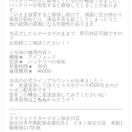
バッテリーが少し膨張しているのが確認できました。
バッテリーが劣化すると膨張してくることがありま
す。
このまま放置すると膨張し続けて、画面に圧が掛かり
画面が割れたり、液晶不良を起こしてしまったりと
他の故障の原因になる可能性があります。
当店でしたらデータそのままで、即日対応可能ですの
で
お気軽にご相談ください！！
☆今回の修理内容☆
機種★ アイフォン７
症状★ バッテリーの劣化
所要時間★ 30分
修理費用★ ¥6000-
当店の公式ラインアカウントが出来ました！
今、友達追加して頂くとスマホケース¥300引きのク
ーポン配布中です！
是非この機会に友達追加してみてくださいね！
友達追加は
こちら
からどうぞ！
-----------------------------------------------------------------------------
-----
スマフォドクターイオン加古川店
加古川市平岡町新在家615-1 イオン加古川店 本館1
階南側117区画