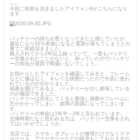
-----
今回ご依頼を頂きましたアイフォン8がこちらになり
ます。
バッテリーの持ちが悪くなってきたと感じていたが、
最近になり20％前後になると電源が落ちてしまうとの
事でご依頼頂きました。
購入されてから2年以上経っていて、一度もバッテリ
ー交換されたことがないと、仰っていたのでバッテリ
ーの劣化が原因で間違いないでしょう。
お預かりしたアイフォンを確認してみると、フレーム
などに傷はなく、キレイな状態だったので大切に使わ
れているのが分かりました。
画面を開けてみると、バッテリーが少し膨張している
のが確認できました。
バッテリーは劣化してくると膨張し画面やフレームに
圧がかかってしまい、故障の原因になってしまいま
す。
バッテリーの寿命は1年半～2年と言われています。
交換時期だなと思われる方は、バッテリー交換をされ
てはいかがでしょうか。
当店では、スマホ・タブレットの修理だけでなくスマ
ホケース、アクセサリーなどの販売もしておりますの