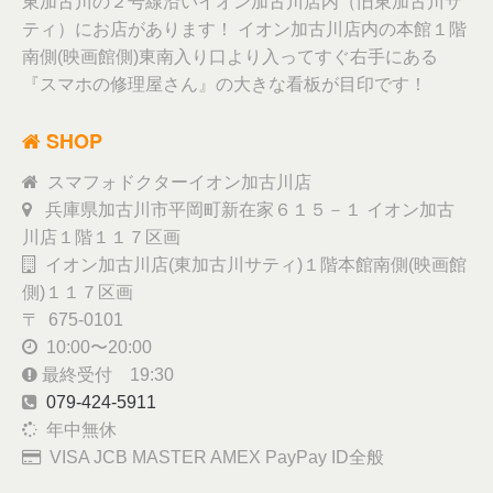
東加古川の２号線沿いイオン加古川店内（旧東加古川サ
ティ）にお店があります！ イオン加古川店内の本館１階
南側(映画館側)東南入り口より入ってすぐ右手にある
『スマホの修理屋さん』の大きな看板が目印です！
SHOP
スマフォドクターイオン加古川店
兵庫県加古川市平岡町新在家６１５－１ イオン加古
川店１階１１７区画
イオン加古川店(東加古川サティ)１階本館南側(映画館
側)１１７区画
〒 675-0101
10:00〜20:00
最終受付 19:30
079-424-5911
年中無休
VISA JCB MASTER AMEX PayPay ID全般