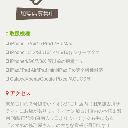
取扱機種
iPhone17/Air/17Pro/17ProMax
iPhone11/12/SE/13/14/15/16各シリーズ全て
iPhone4/5/6/7/8/X,等以前の機種全て
iPad/iPad Air/iPad mini/iPad Pro等全機種対応
Galaxy/Xperia/Google Pixcel/AQUOS等
アクセス
東加古川の２号線沿いイオン加古川店内（旧東加古川サ
ティ）にお店があります！ イオン加古川店内の本館１階
南側(映画館側)東南入り口より入ってすぐ右手にある
『スマホの修理屋さん』の大きな看板が目印です！