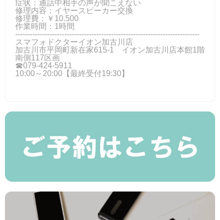
症状：通話中相手の声が聞こえない
修理内容：イヤースピーカー交換
修理費：￥10.500
作業時間：1時間
---------------------------------------------------------------------------
スマフォドクターイオン加古川店
加古川市平岡町新在家615-1 イオン加古川店本館1階
南側117区画
☎079-424‐5911
10:00～20:00【最終受付19:30】