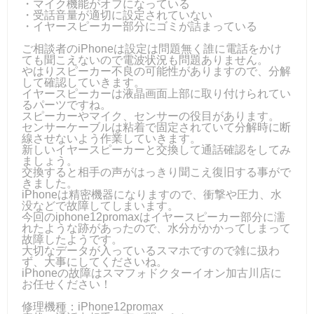
・マイク機能がオフになっている
・受話音量が適切に設定されていない
・イヤースピーカー部分にゴミが詰まっている
ご相談者のiPhoneは設定は問題無く誰に電話をかけ
ても聞こえないので電波状況も問題ありません。
やはりスピーカー不良の可能性がありますので、分解
して確認していきます。
イヤースピーカーは液晶画面上部に取り付けられてい
るパーツですね。
スピーカーやマイク、センサーの役目があります。
センサーケーブルは粘着で固定されていて分解時に断
線させないよう作業していきます。
新しいイヤースピーカーと交換して通話確認をしてみ
ましょう。
交換すると相手の声がはっきり聞こえ復旧する事がで
きました。
iPhoneは精密機器になりますので、衝撃や圧力、水
没などで故障してしまいます。
今回のiphone12promaxはイヤースピーカー部分に濡
れたような跡があったので、水分がかかってしまって
故障したようです。
大切なデータが入っているスマホですので雑に扱わ
ず、大事にしてくださいね。
iPhoneの故障はスマフォドクターイオン加古川店に
お任せください！
修理機種：iPhone12promax