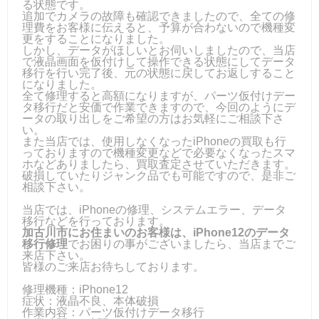
る状態です。
追加でカメラの故障も確認できましたので、全ての修
理費をお客様に伝えると、予算が合わないので機種変
更をすることになりました。
しかし、データがほしいとお伺いしましたので、当店
で液晶画面を仮付けして操作できる状態にしてデータ
移行を行い完了後、元の状態に戻してお返しすること
になりました。
全て修理すると高額になりますが、パーツ仮付けデー
タ移行だと安価で作業できますので、今回のようにデ
ータの取り出しをご希望の方はお気軽にご相談下さ
い。
また当店では、使用しなくなったiPhoneの買取も行
っておりますので機種変更などで必要なくなったスマ
ホなどありましたら、買取査定させていただきます。
破損していたりジャンク品でも可能ですので、是非ご
相談下さい。
当店では、iPhoneの修理、システムエラー、データ
移行などを行っております。
加古川市にお住まいのお客様は、iPhone12のデータ
移行修理
でお困りの事がございましたら、当店までご
来店下さい。
皆様のご来店お待ちしております。
修理機種：iPhone12
症状：液晶不良、本体破損
作業内容：パーツ仮付けデータ移行