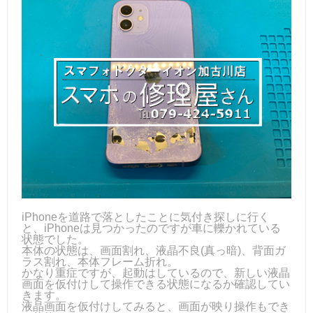
iPhoneを道路で落としたことに気付き探しに行く
と、iPhoneは見つかったのですが車に轢かれている
状態でした。
本体の状態は、画面割れ、液晶不良(真っ暗)、背面ガ
ラス割れ、本体フレーム折れ。
かなり重症ですが、起動はしているので、新しい液晶
画面を仮付けして操作できる状態になるか確認してい
きます。
液晶画面を仮付けしてみると、画面が映り操作もでき