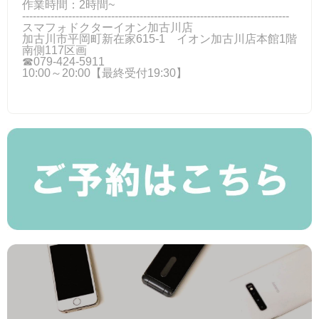
作業時間：2時間~
---------------------------------------------------------------------------
スマフォドクターイオン加古川店
加古川市平岡町新在家615-1 イオン加古川店本館1階
南側117区画
☎079-424‐5911
10:00～20:00【最終受付19:30】