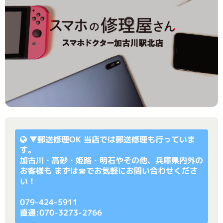
▼
郵送修理OK
当店では郵送修理も行っていま
す。
加古川・高砂・姫路・明石やその他、兵庫県内外の
お客様も まずは☎でお気軽にお問い合わせくださ
い！
079-424-5911
直通:070-3273-2766