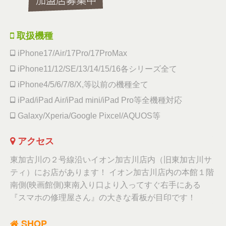
取扱機種
iPhone17/Air/17Pro/17ProMax
iPhone11/12/SE/13/14/15/16各シリーズ全て
iPhone4/5/6/7/8/X,等以前の機種全て
iPad/iPad Air/iPad mini/iPad Pro等全機種対応
Galaxy/Xperia/Google Pixcel/AQUOS等
アクセス
東加古川の２号線沿いイオン加古川店内（旧東加古川サ
ティ）にお店があります！ イオン加古川店内の本館１階
南側(映画館側)東南入り口より入ってすぐ右手にある
『スマホの修理屋さん』の大きな看板が目印です！
SHOP