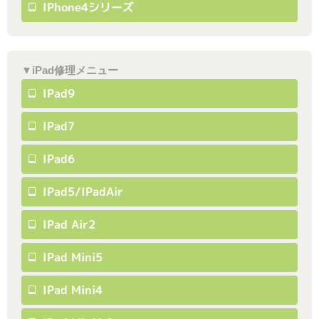
IPhone4シリーズ
▼iPad修理メニュー
IPad9
IPad7
IPad6
IPad5/iPadAir
IPad Air2
IPad Mini5
IPad Mini4