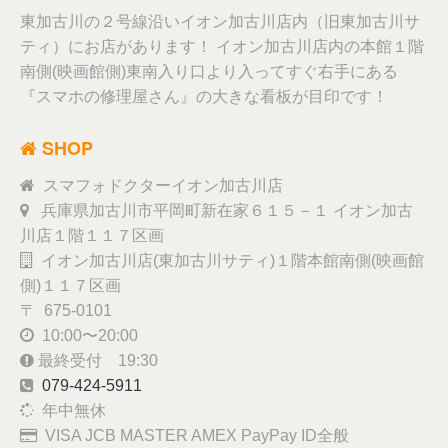
東加古川の２号線沿いイオン加古川店内（旧東加古川サ
ティ）にお店があります！ イオン加古川店内の本館１階
南側(映画館側)東南入り口より入ってすぐ右手にある
『スマホの修理屋さん』の大きな看板が目印です！
SHOP
スマフォドクターイオン加古川店
兵庫県加古川市平岡町新在家６１５－１ イオン加古
川店１階１１７区画
イオン加古川店(東加古川サティ)１階本館南側(映画館
側)１１７区画
〒 675-0101
10:00〜20:00
最終受付 19:30
079-424-5911
年中無休
VISA JCB MASTER AMEX PayPay ID全般