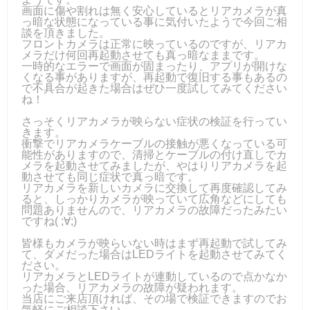
画面に傷や割れは無く安心しているとリアカメラが真
っ暗な状態になっている事に気付いたようで今回ご相
談を頂きました。
フロントカメラは正常に映っているのですが、リアカ
メラだけ何回再起動させても真っ暗なままです。
一時的なエラーで画面が固まったり、アプリが開けな
くなる事がありますが、再起動で復旧する事もあるの
で不具合が起きた場合はぜひ一度試してみてください
ね！
さっそくリアカメラが映らない症状の検証を行ってい
きます。
衝撃でリアカメラケーブルの接触が悪くなっている可
能性がありますので、清掃とケーブルの付け直しでカ
メラを起動させてみましたが、やはりリアカメラを起
動させても同じ症状で真っ暗です。
リアカメラを新しいカメラに交換して再度確認してみ
ると、しっかりカメラが映っていて広角などにしても
問題ありませんので、リアカメラの故障だったみたい
ですね( ;∀;)
皆様もカメラが映らいない時はまず再起動で試してみ
て、ダメだった場合はLEDライトを起動させてみてく
ださい。
リアカメラとLEDライトが連動しているので点かなか
った場合、リアカメラの故障が疑われます。
当店にご来店頂ければ、その場で検証できますのでお
気軽にご相談下さい。