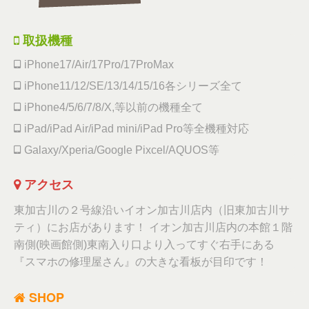
取扱機種
iPhone17/Air/17Pro/17ProMax
iPhone11/12/SE/13/14/15/16各シリーズ全て
iPhone4/5/6/7/8/X,等以前の機種全て
iPad/iPad Air/iPad mini/iPad Pro等全機種対応
Galaxy/Xperia/Google Pixcel/AQUOS等
アクセス
東加古川の２号線沿いイオン加古川店内（旧東加古川サ
ティ）にお店があります！ イオン加古川店内の本館１階
南側(映画館側)東南入り口より入ってすぐ右手にある
『スマホの修理屋さん』の大きな看板が目印です！
SHOP