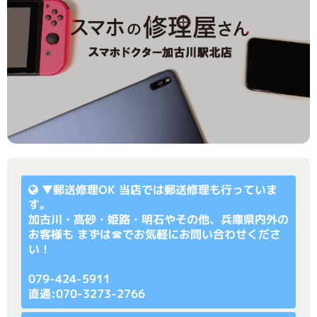
▼
郵送修理OK
当店では郵送修理も行っていま
す。
加古川・高砂・姫路・明石やその他、兵庫県内外の
お客様も まずは☎でお気軽にお問い合わせくださ
い！
079-424-5911
直通:070-3273-2766