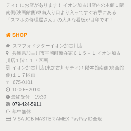
ティ）にお店があります！ イオン加古川店内の本館１階
南側(映画館側)東南入り口より入ってすぐ右手にある
『スマホの修理屋さん』の大きな看板が目印です！
SHOP
スマフォドクターイオン加古川店
兵庫県加古川市平岡町新在家６１５－１ イオン加古
川店１階１１７区画
イオン加古川店(東加古川サティ)１階本館南側(映画館
側)１１７区画
〒 675-0101
10:00〜20:00
最終受付 19:30
079-424-5911
年中無休
VISA JCB MASTER AMEX PayPay ID全般