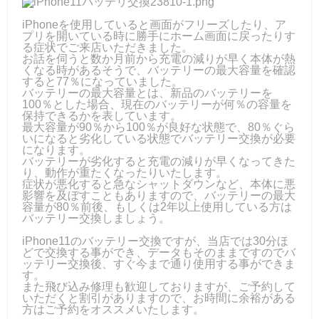
iPhoneを使用していると画面がフリーズしたり、ア
プリを開いている時に勝手にホーム画面に戻ったりす
る症状でご来店いただきました。
お話を伺うと数か月前から充電の減りが早く本体が熱
くなる時があるそうで、バッテリーの最大容量を確認
すると77％になっていました。
バッテリーの最大容量とは、新品のバッテリーを
100％とした場合、現在のバッテリーが何％の容量を
保持できるかを表しています。
最大容量が90％から100％が良好な状態で、80％ぐら
いになると劣化している状態でバッテリー交換が必要
になります。
バッテリーが劣化すると充電の減りが早くなってきた
り、動作が重たくなったりいたします。
症状が悪化すると急なシャットダウンなど、本体に悪
影響を及ぼすこともありますので、バッテリーの最大
容量が80％前後、もしくは2年以上使用している方は
バッテリー交換しましょう。
iPhone11のバッテリー交換ですが、当店では30分ほ
どで交換する事ができ、データもそのままですのでバ
ッテリー交換後、すぐ今まで通り使用する事ができま
す。
また飛び込み修理も歓迎しておりますが、ご予約して
いただくと割引がありますので、お時間に余裕がある
方はご予約をオススメいたします。