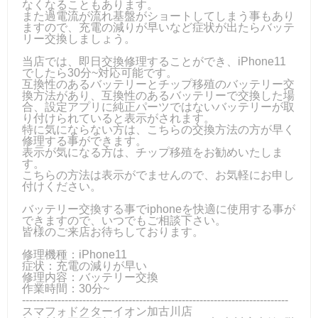
なくなることもあります。
また過電流が流れ基盤がショートしてしまう事もあり
ますので、充電の減りが早いなど症状が出たらバッテ
リー交換しましょう。
当店では、即日交換修理することができ、iPhone11
でしたら30分~対応可能です。
互換性のあるバッテリーとチップ移殖のバッテリー交
換方法があり、互換性のあるバッテリーで交換した場
合、設定アプリに純正パーツではないバッテリーが取
り付けられていると表示がされます。
特に気にならない方は、こちらの交換方法の方が早く
修理する事ができます。
表示が気になる方は、チップ移殖をお勧めいたしま
す。
こちらの方法は表示がでませんので、お気軽にお申し
付けください。
バッテリー交換する事でiphoneを快適に使用する事が
できますので、いつでもご相談下さい。
皆様のご来店お待ちしております。
修理機種：iPhone11
症状：充電の減りが早い
修理内容：バッテリー交換
作業時間：30分~
---------------------------------------------------------------------------
スマフォドクターイオン加古川店