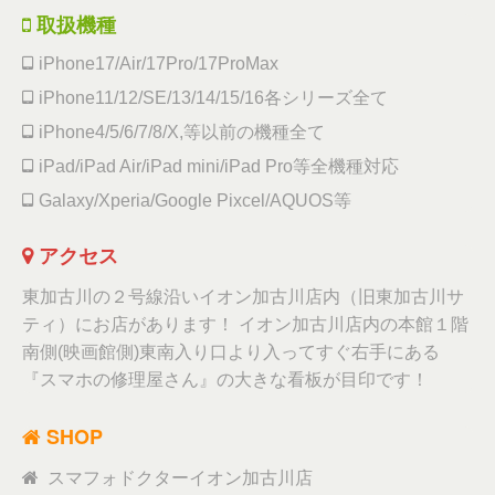
取扱機種
iPhone17/Air/17Pro/17ProMax
iPhone11/12/SE/13/14/15/16各シリーズ全て
iPhone4/5/6/7/8/X,等以前の機種全て
iPad/iPad Air/iPad mini/iPad Pro等全機種対応
Galaxy/Xperia/Google Pixcel/AQUOS等
アクセス
東加古川の２号線沿いイオン加古川店内（旧東加古川サ
ティ）にお店があります！ イオン加古川店内の本館１階
南側(映画館側)東南入り口より入ってすぐ右手にある
『スマホの修理屋さん』の大きな看板が目印です！
SHOP
スマフォドクターイオン加古川店