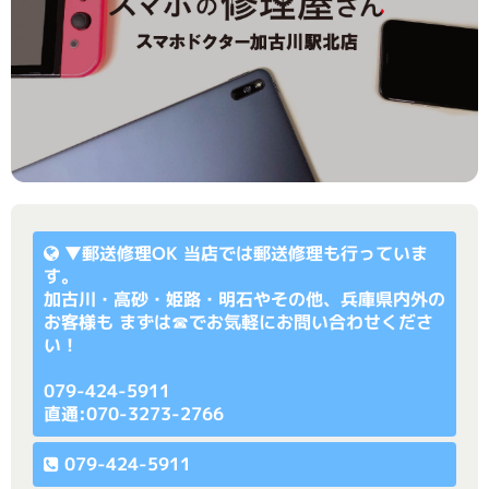
▼
郵送修理OK
当店では郵送修理も行っていま
す。
加古川・高砂・姫路・明石やその他、兵庫県内外の
お客様も まずは☎でお気軽にお問い合わせくださ
い！
079-424-5911
直通:070-3273-2766
079-424-5911