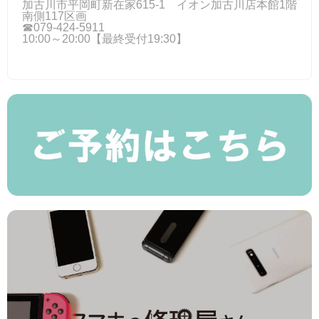
加古川市平岡町新在家615-1 イオン加古川店本館1階
南側117区画
☎079-424‐5911
10:00～20:00【最終受付19:30】