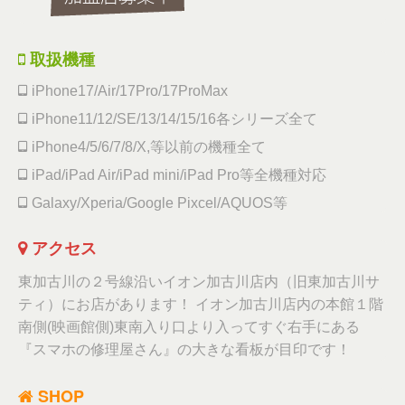
取扱機種
iPhone17/Air/17Pro/17ProMax
iPhone11/12/SE/13/14/15/16各シリーズ全て
iPhone4/5/6/7/8/X,等以前の機種全て
iPad/iPad Air/iPad mini/iPad Pro等全機種対応
Galaxy/Xperia/Google Pixcel/AQUOS等
アクセス
東加古川の２号線沿いイオン加古川店内（旧東加古川サ
ティ）にお店があります！ イオン加古川店内の本館１階
南側(映画館側)東南入り口より入ってすぐ右手にある
『スマホの修理屋さん』の大きな看板が目印です！
SHOP