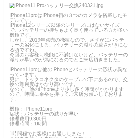
iPhone11proはiPhone初の３つのカメラを搭載したモ
デルです。
iPhone12シリーズ以降のシリーズにはないサイズ
で、バッテリーの持ちもよく長く使っている方が多い
機種です。
しかし、2019年発売の機種なので、さずがにバッテ
リーの劣化による、バッテリーの減りの速さがきにな
る頃ですね。
今回のお客様も機能に不満はないけど、バッテリーの
減りが早いのが気になるのでとご来店頂きました。
iPhone11proは他のiPhoneとバッテリーの形状が異な
っています。
更に、ドックコネクタのケーブルの下にあるので、交
換の難易度はかなり高いです。
なので、他のiPhoneより少し多く時間がかかります
ので、時間に余裕を持ってご来店お願いしておりま
す。
機種：iPhone11pro
症状：バッテリーの減りが早い
修理費用9,300円
修理時間：1時間
1時間程でお客様にお返ししまた！