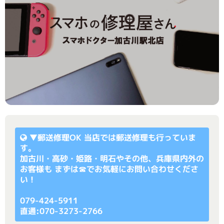
▼
郵送修理OK
当店では郵送修理も行っていま
す。
加古川・高砂・姫路・明石やその他、兵庫県内外の
お客様も まずは☎でお気軽にお問い合わせくださ
い！
079-424-5911
直通:070-3273-2766