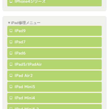
IPhone4シリーズ
▼iPad修理メニュー
IPad9
IPad7
IPad6
IPad5/iPadAir
IPad Air2
IPad Mini5
IPad Mini4