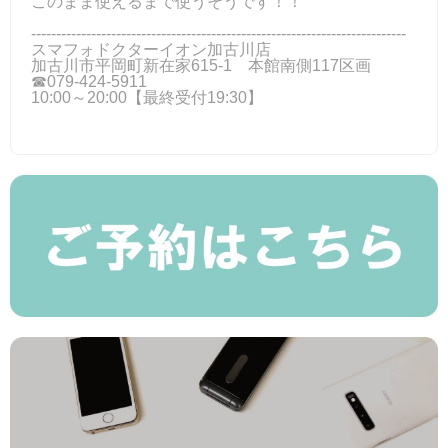
このまま使えるまで使うそうです！！
---------------------------------------------------------------------------
スマフォドクターイオン加古川店
加古川市平岡町新在家615-1 本館南側117区画
☎079-424-5911
10:00～20:00【最終受付19:30】