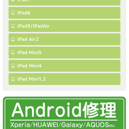
IPad6
IPad5/iPadAir
IPad Air2
IPad Mini5
IPad Mini4
IPad Mini1.2