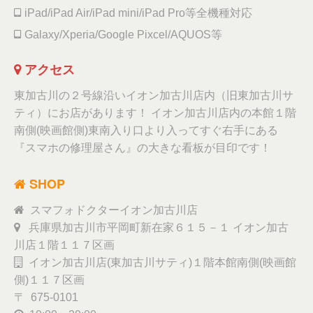
iPad/iPad Air/iPad mini/iPad Pro等全機種対応
Galaxy/Xperia/Google Pixcel/AQUOS等
アクセス
東加古川の２号線沿いイオン加古川店内（旧東加古川サ
ティ）にお店があります！ イオン加古川店内の本館１階
南側(映画館側)東南入り口より入ってすぐ右手にある
『スマホの修理屋さん』の大きな看板が目印です！
SHOP
スマフォドクターイオン加古川店
兵庫県加古川市平岡町新在家６１５－１ イオン加古
川店１階１１７区画
イオン加古川店(東加古川サティ)１階本館南側(映画館
側)１１７区画
〒 675-0101