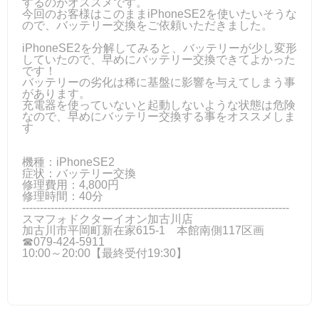
するのがオススメです。
今回のお客様はこのままiPhoneSE2を使いたいそうな
ので、バッテリー交換をご依頼いただきました。
iPhoneSE2を分解してみると、バッテリーが少し変形
していたので、早めにバッテリー交換できてよかった
です！
バッテリーの劣化は稀に基盤に影響を与えてしまう事
があります。
充電器を使っていないと起動しないような状態は危険
なので、早めにバッテリー交換する事をオススメしま
す
機種：iPhoneSE2
症状：バッテリー交換
修理費用：4,800円
修理時間：40分
---------------------------------------------------------------------------
スマフォドクターイオン加古川店
加古川市平岡町新在家615-1 本館南側117区画
☎079-424-5911
10:00～20:00【最終受付19:30】