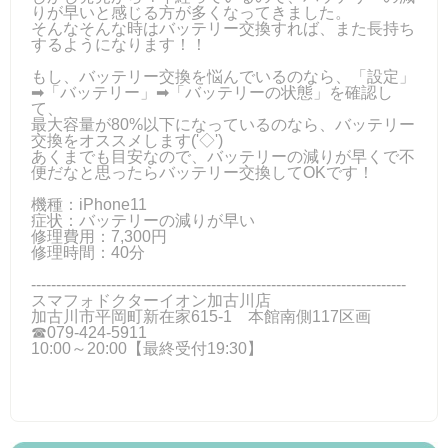
りが早いと感じる方が多くなってきました。
そんなそんな時はバッテリー交換すれば、また長持ち
するようになります！！
もし、バッテリー交換を悩んでいるのなら、「設定」
➡「バッテリー」➡「バッテリーの状態」を確認し
て、
最大容量が80%以下になっているのなら、バッテリー
交換をオススメします('◇')ゞ
あくまでも目安なので、バッテリーの減りが早くで不
便だなと思ったらバッテリー交換してOKです！
機種：iPhone11
症状：バッテリーの減りが早い
修理費用：7,300円
修理時間：40分
---------------------------------------------------------------------------
スマフォドクターイオン加古川店
加古川市平岡町新在家615-1 本館南側117区画
☎079-424-5911
10:00～20:00【最終受付19:30】