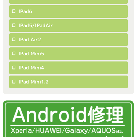
IPad6
IPad5/iPadAir
IPad Air2
IPad Mini5
IPad Mini4
IPad Mini1.2