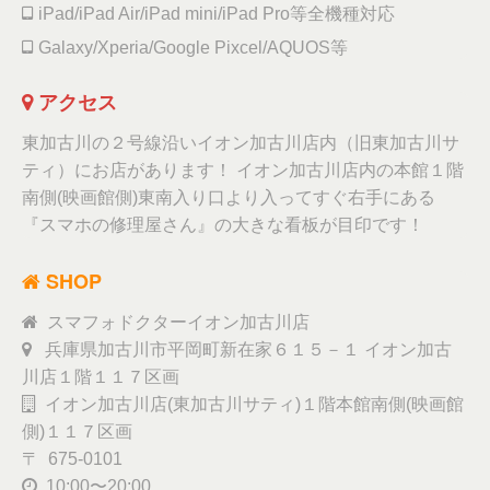
iPad/iPad Air/iPad mini/iPad Pro等全機種対応
Galaxy/Xperia/Google Pixcel/AQUOS等
アクセス
東加古川の２号線沿いイオン加古川店内（旧東加古川サ
ティ）にお店があります！ イオン加古川店内の本館１階
南側(映画館側)東南入り口より入ってすぐ右手にある
『スマホの修理屋さん』の大きな看板が目印です！
SHOP
スマフォドクターイオン加古川店
兵庫県加古川市平岡町新在家６１５－１ イオン加古
川店１階１１７区画
イオン加古川店(東加古川サティ)１階本館南側(映画館
側)１１７区画
〒 675-0101
10:00〜20:00