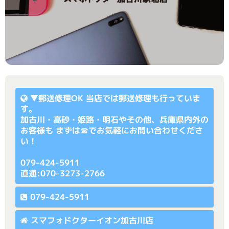
▼
郵送修理OK
当店では郵送修理も行っていま
す。
加古川・高砂・姫路・明石やその他、兵庫県内外の
お客様も まずは☎でお気軽にお問い合わせくださ
い！
079-424-5911
直通:070-3273-2766
079-424-5911
スマフォドクターイオン加古川店