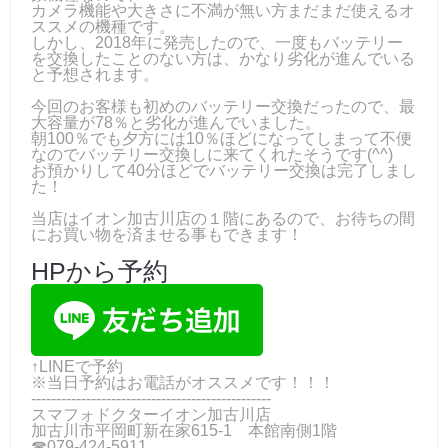
カメラ機能や大きさに不満が無い方まだまだ使えるオ
ススメの機種です。
しかし、2018年に発売したので、一度もバッテリー
を交換したことのない方は、かなり劣化が進んでいる
と予想されます。
今回のお客様も初めのバッテリー交換だったので、最
大容量が78％と劣化が進んでいました。
朝100％でも夕方には10％ほどになってしまって不便
なのでバッテリー交換しに来てくれたそうです(^^)
お預かりして40分ほどでバッテリー交換は完了しまし
た！
当店はイオン加古川店の１階にあるので、お待ちの間
にお買い物を済ませる事もできます！
HPから予約
↑LINEで予約
※当日予約はお電話がオススメです！！！
------------------------------------------------
スマフォドクターイオン加古川店
加古川市平岡町新在家615-1 本館南側1階
☎079-424‐5911