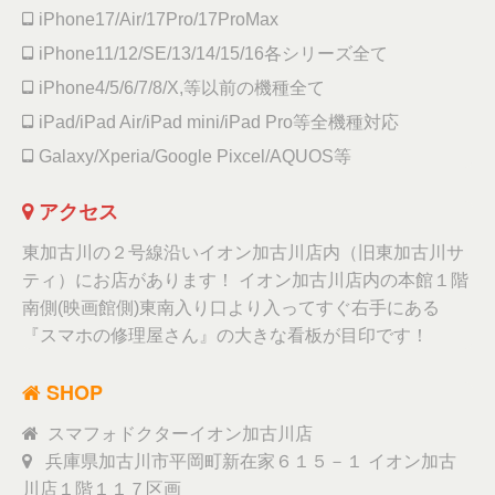
iPhone17/Air/17Pro/17ProMax
iPhone11/12/SE/13/14/15/16各シリーズ全て
iPhone4/5/6/7/8/X,等以前の機種全て
iPad/iPad Air/iPad mini/iPad Pro等全機種対応
Galaxy/Xperia/Google Pixcel/AQUOS等
アクセス
東加古川の２号線沿いイオン加古川店内（旧東加古川サ
ティ）にお店があります！ イオン加古川店内の本館１階
南側(映画館側)東南入り口より入ってすぐ右手にある
『スマホの修理屋さん』の大きな看板が目印です！
SHOP
スマフォドクターイオン加古川店
兵庫県加古川市平岡町新在家６１５－１ イオン加古
川店１階１１７区画