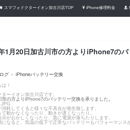
スマフォドクターイオン加古川店TOP
iPhone修理料金
2年1月20日加古川市の方よりiPhone7の
ログ
＞
iPhoneバッテリー交換
ちは！
クターイオン加古川店です。
市の方よりiPhone7のバッテリー交換を承りました。
が消耗してくると様々な不具合が発生致します。
って動かなくなったり、動きが遅くなったり。
表示がおかしくなったり、急に電源が落ちたりします。
期になると、気温の低下で正常なバッテリーもパフォーマンス