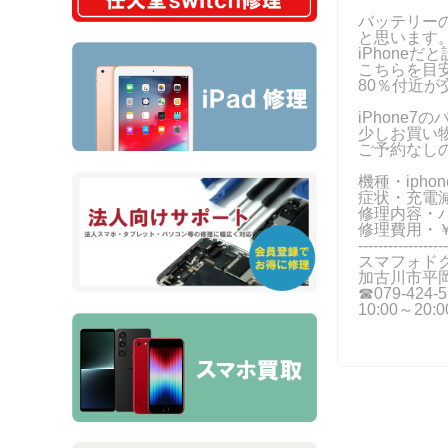
バッテリー
と思います
iPhone
こちらを目
80％付近が
iPhone
少しお買い
ご予約なし
機種・iphon
症状・充電
修理内容・
修理費用・￥
------------------
スマフォド
加古川市平岡
☎079-424‐5
10:00～20