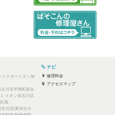
ナビ
修理料金
ォドクターイオン加
アクセスマップ
古川市平岡町新在
１ イオン加古川店
区画
古川店(東加古川
階本館南側(映画館