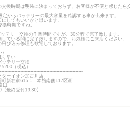
の交換時期は明確に決まっておらず、お客様が不便と感じたら
。
だと設定からバッテリーの最大容量を確認する事が出来ます。
安にしてもいいかと思います。
交換時期ですね。
7のバッテリー交換の作業時間ですが、30分程で完了致します。
物している間に完了致しますので、お気軽にご来店ください。
の飛び込み修理も歓迎しております。
e7
減り早い
バッテリー交換
5200（税込）
---------------------------------------------------------
クターイオン加古川店
町新在家615-1 本館南側117区画
911
:00【最終受付19:30】