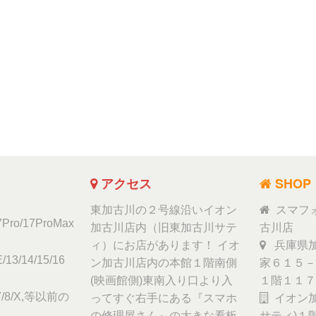
アクセス
SHOP
東加古川の２号線沿いイオン
スマフ
17Pro/17ProMax
加古川店内（旧東加古川サテ
古川店
ィ）にお店があります！ イオ
兵庫県加
/13/14/15/16
ン加古川店内の本館１階南側
家６１５－
(映画館側)東南入り口より入
１階１１７
6/7/8/X,等以前の
ってすぐ右手にある『スマホ
イオン加
の修理屋さん』の大きな看板
サティ)１