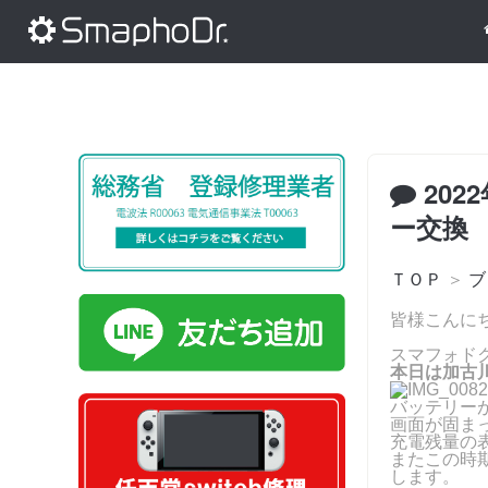
202
ー交換
ＴＯＰ
＞
ブ
皆様こんに
スマフォド
本日は加古川
バッテリー
画面が固ま
充電残量の
またこの時
します。