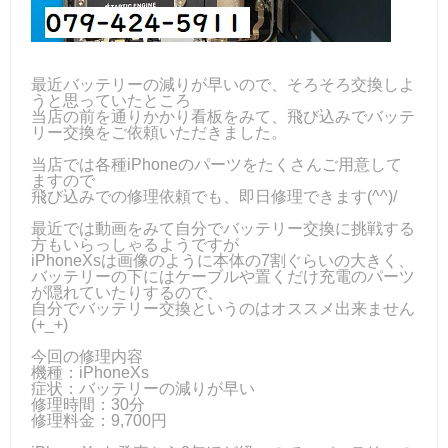
最近バッテリーの減りが早いので、そろそろ交換しよ
うと思っていたところ
当店の前を通りかかり看板をみて、飛び込みでバッテ
リー交換をご依頼いただきました。
当店では各種iPhoneのパーツをたくさんご用意して
ますので
飛び込みでの修理依頼でも、即日修理できます(^^)/
最近では動画をみて自分でバッテリー交換に挑戦する
方もいらっしゃるようですが
iPhoneXsは画像のように本体の7割ぐらいの大きく、
バッテリーの下にはケーブルや置くだけ充電のパーツ
が隠れていたりするので、
自分でバッテリー交換というのはオススメ出来ません
(+_+)
今回の修理内容
機種：iPhoneXs
症状：バッテリーの減りが早い
修理時間：30分
修理料金：9,700円