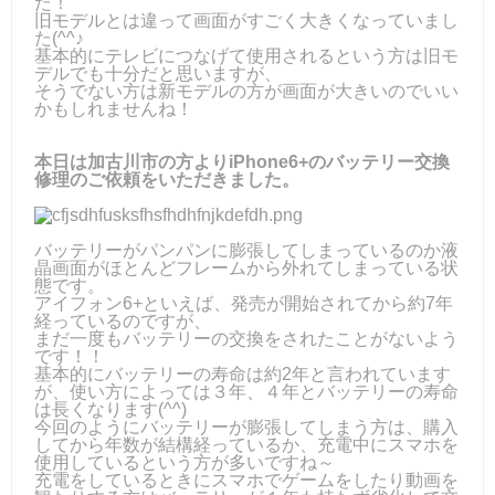
た！
旧モデルとは違って画面がすごく大きくなっていまし
た(^^♪
基本的にテレビにつなげて使用されるという方は旧モ
デルでも十分だと思いますが、
そうでない方は新モデルの方が画面が大きいのでいい
かもしれませんね！
本日は加古川市の方よりiPhone6+のバッテリー交換
修理のご依頼をいただきました。
バッテリーがパンパンに膨張してしまっているのか液
晶画面がほとんどフレームから外れてしまっている状
態です。
アイフォン6+といえば、発売が開始されてから約7年
経っているのですが、
まだ一度もバッテリーの交換をされたことがないよう
です！！
基本的にバッテリーの寿命は約2年と言われています
が、使い方によっては３年、４年とバッテリーの寿命
は長くなります(^^)
今回のようにバッテリーが膨張してしまう方は、購入
してから年数が結構経っているか、充電中にスマホを
使用しているという方が多いですね～
充電をしているときにスマホでゲームをしたり動画を