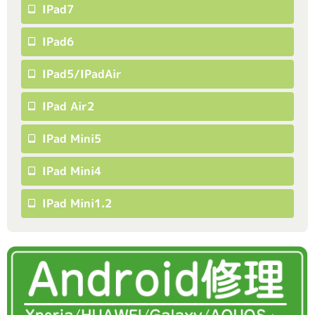
IPad7
IPad6
IPad5/iPadAir
IPad Air2
IPad Mini5
IPad Mini4
IPad Mini1.2