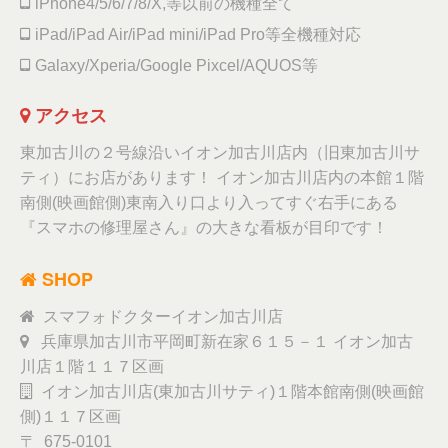
iPhone4/5/6/7/8/X,等以前の機種全て
iPad/iPad Air/iPad mini/iPad Pro等全機種対応
Galaxy/Xperia/Google Pixcel/AQUOS等
アクセス
東加古川の２号線沿いイオン加古川店内（旧東加古川サ
ティ）にお店があります！ イオン加古川店内の本館１階
南側(映画館側)東南入り口より入ってすぐ右手にある
『スマホの修理屋さん』の大きな看板が目印です！
SHOP
スマフォドクターイオン加古川店
兵庫県加古川市平岡町新在家６１５－１ イオン加古
川店１階１１７区画
イオン加古川店(東加古川サティ)１階本館南側(映画館
側)１１７区画
〒 675-0101