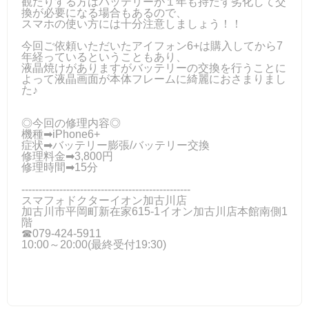
観たりする方はバッテリーが１年も持たず劣化して交
換が必要になる場合もあるので、
スマホの使い方には十分注意しましょう！！
今回ご依頼いただいたアイフォン6+は購入してから7
年経っているということもあり、
液晶焼けがありますがバッテリーの交換を行うことに
よって液晶画面が本体フレームに綺麗におさまりまし
た♪
◎今回の修理内容◎
機種➡iPhone6+
症状➡バッテリー膨張/バッテリー交換
修理料金➡3,800円
修理時間➡15分
-------------------------------------------------
スマフォドクターイオン加古川店
加古川市平岡町新在家615-1イオン加古川店本館南側1
階
☎079-424-5911
10:00～20:00(最終受付19:30)