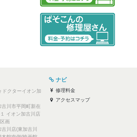
ナビ
修理料金
ォドクターイオン加
アクセスマップ
古川市平岡町新在
１ イオン加古川店
区画
古川店(東加古川
階本館南側(映画館