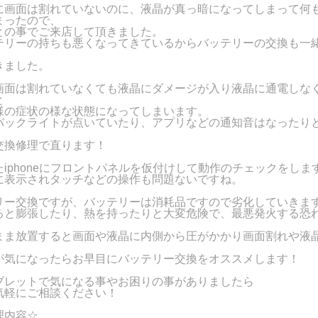
に画面は割れていないのに、液晶が真っ暗になってしまって何
まったので、
との事でご来店して頂きました。
テリーの持ちも悪くなってきているからバッテリーの交換も一
きました。
画面は割れていなくても液晶にダメージが入り液晶に通電しな
と
様の症状の様な状態になってしまいます。
バックライトが点いていたり、アプリなどの通知音はなったり
交換修理で直ります！
iphoneにフロントパネルを仮付けして動作のチェックをしま
に表示されタッチなどの操作も問題ないですね。
リー交換ですが、バッテリーは消耗品ですので劣化していきま
ると膨張したり、熱を持ったりと大変危険で、最悪発火する恐
まま放置すると画面や液晶に内側から圧がかかり画面割れや液
。
が気になったらお早目にバッテリー交換をオススメします！
ブレットで気になる事やお困りの事がありましたら
気軽にご相談ください！
理内容☆