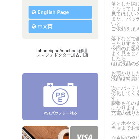
落とした際
くなってし
English Page
見てほしい
また、バッ
いと
中文页
ご依頼を頂
落下などで
ったりする
今回のお客
Iphone/ipad/macbook修理
よく見ると
スマフォドクター加古川店
したら
ほぼ液晶の
お預かりした
液晶は綺麗
次にバッテ
劣化してく
す。
膨張もその
になります
充電の減り
スマホやタ
当店までお
☆今回の修