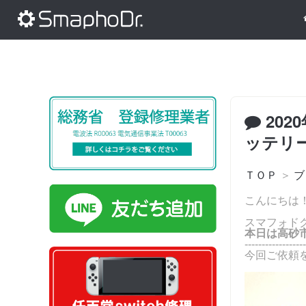
202
ッテリ
ＴＯＰ
＞
ブ
こんにちは
スマフォド
本日は高砂市
------------------
今回ご依頼を