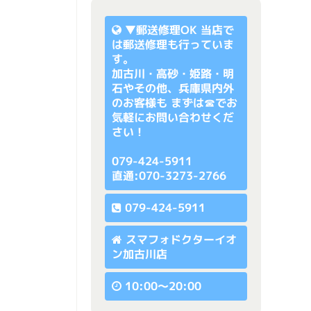
▼
郵送修理OK
当店で
は郵送修理も行っていま
す。
加古川・高砂・姫路・明
石やその他、兵庫県内外
のお客様も まずは☎でお
気軽にお問い合わせくだ
さい！
079-424-5911
直通:070-3273-2766
079-424-5911
スマフォドクターイオ
ン加古川店
10:00〜20:00