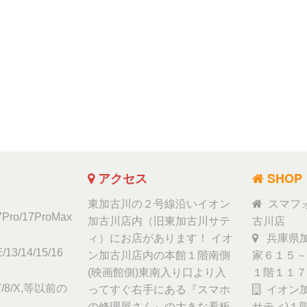
アクセス
SHOP
東加古川の２号線沿いイオン
スマフ
17Pro/17ProMax
加古川店内（旧東加古川サテ
古川店
ィ）にお店があります！ イオ
兵庫県加
/13/14/15/16
ン加古川店内の本館１階南側
家６１５－
(映画館側)東南入り口より入
１階１１７
6/7/8/X,等以前の
ってすぐ右手にある『スマホ
イオン加
の修理屋さん』の大きな看板
サティ)１