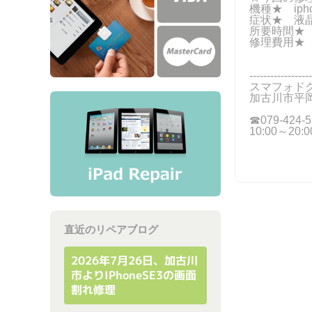
機種★ ipho
症状★ 液
所要時間★ 
修理費用★ 
バッテリ
------------------
スマフォド
加古川市平岡
☎079-424‐5
10:00～20
直近のリペアブログ
2026年7月26日、加古川
市よりiPhoneSE3の画面
割れ修理