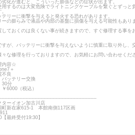
の劣化が進むと、こういった膨張などの症状が出ます。
使用するのは大変危険でライトニングケーブルを繋ぐとずっと
す。
ッテリーに衝撃を与えると発火する恐れがあります。
リーの膨らみで液晶や内部の基盤に損傷を与える可能性もあり
置しておくのは良くない事が続きますので、すぐ修理する事を
ですが、バッテリーに衝撃を与えないように慎重に取り外し、
様々な修理を行っておりますので、お気軽にお問い合わせくだ
理内容☆
one7＋
電不良
 バッテリー交換
30分
￥6000（税込）
----------------------------------------------------------------
クターイオン加古川店
町新在家615-1 本館南側117区画
911
:00【最終受付19:30】