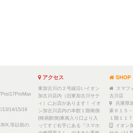
アクセス
SHOP
東加古川の２号線沿いイオン
スマフ
17Pro/17ProMax
加古川店内（旧東加古川サテ
古川店
ィ）にお店があります！ イオ
兵庫県加
/13/14/15/16
ン加古川店内の本館１階南側
家６１５－
(映画館側)東南入り口より入
１階１１７
6/7/8/X,等以前の
ってすぐ右手にある『スマホ
イオン加
の修理屋さん』の大きな看板
サティ)１