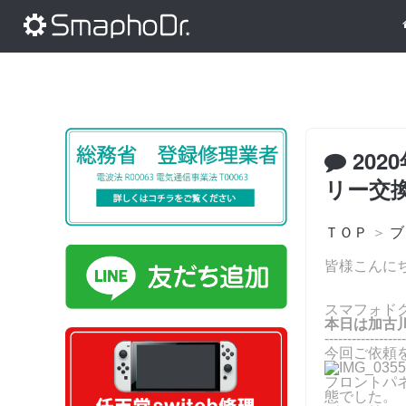
202
リー交
ＴＯＰ
＞
ブ
皆様こんに
スマフォド
本日は加古川
------------------
今回ご依頼を
フロントパ
態でした。