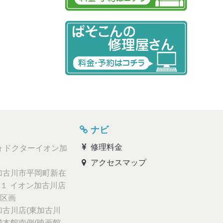
ナビ
修理料金
ォドクターイオン加
アクセスマップ
古川市平岡町新在
１ イオン加古川店
区画
古川店(東加古川
階本館南側(映画館