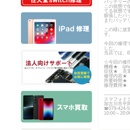
バッテリー
この状態で
てる状態で
膨張したバ
またバッテ
この様に放
す。
今回の修理
した。
当店では、
☆今回の修
機種★ iph
症状★ 充
修理内容★
所要時間★ 
修理費用★ 
------------------
スマフォド
加古川市平岡
☎079-424‐5
10:00～20