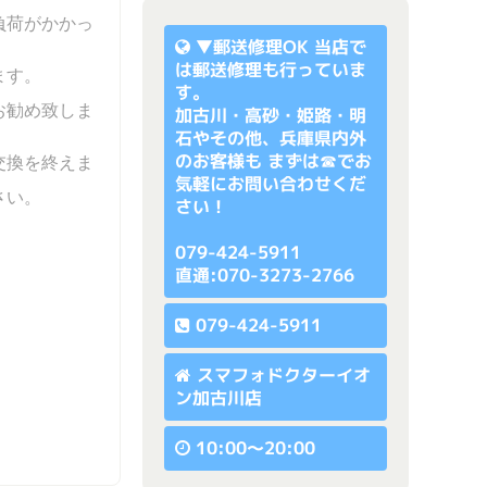
負荷がかかっ
▼
郵送修理OK
当店で
は郵送修理も行っていま
ます。
す。
お勧め致しま
加古川・高砂・姫路・明
石やその他、兵庫県内外
のお客様も まずは☎でお
交換を終えま
気軽にお問い合わせくだ
さい。
さい！
079-424-5911
直通:070-3273-2766
079-424-5911
スマフォドクターイオ
ン加古川店
10:00〜20:00