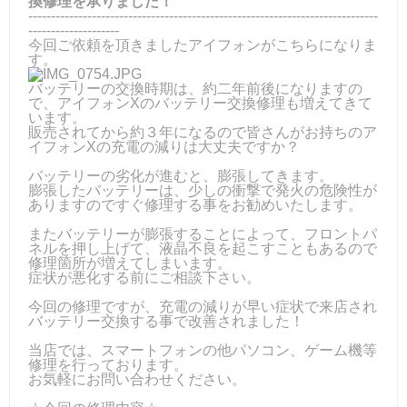
換修理を承りました！
-----------------------------------------------------------------------------
--------------------
今回ご依頼を頂きましたアイフォンがこちらになりま
す。
バッテリーの交換時期は、約二年前後になりますの
で、アイフォンXのバッテリー交換修理も増えてきて
います。
販売されてから約３年になるので皆さんがお持ちのア
イフォンXの充電の減りは大丈夫ですか？
バッテリーの劣化が進むと、膨張してきます。
膨張したバッテリーは、少しの衝撃で発火の危険性が
ありますのですぐ修理する事をお勧めいたします。
またバッテリーが膨張することによって、フロントパ
ネルを押し上げて、液晶不良を起こすこともあるので
修理箇所が増えてしまいます。
症状が悪化する前にご相談下さい。
今回の修理ですが、充電の減りが早い症状で来店され
バッテリー交換する事で改善されました！
当店では、スマートフォンの他パソコン、ゲーム機等
修理を行っております。
お気軽にお問い合わせください。