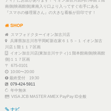
ティ）にお店があります！ イオン加古川店内の本館１階
南側(映画館側)東南入り口より入ってすぐ右手にある
『スマホの修理屋さん』の大きな看板が目印です！
SHOP
スマフォドクターイオン加古川店
兵庫県加古川市平岡町新在家６１５－１ イオン加古
川店１階１１７区画
イオン加古川店(東加古川サティ)１階本館南側(映画館
側)１１７区画
〒 675-0101
10:00〜20:00
最終受付 19:30
079-424-5911
年中無休
VISA JCB MASTER AMEX PayPay ID全般
ナビ