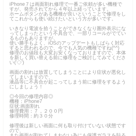
iPhone７は画面割れ修理で一番ご依頼が多い機種で
すが、発売されてから４年以上経っています。
ホームボタンがある機種が良いということで修理をし
てこれからも使い続けたいという方が多いです。
いきなり電波を拾うことができなくなり圏外表示にな
ってしまったという不具合で、一部リコールがでてい
るものもありますが、
使い勝手もよく、iOSのアップデートもしばらく対応
すると思われるので、今でも人気の機種ですね(^^)
修理のお値段も大変お安くなっておりますので、本体
を新しく買い替える前に修理をご検討してみてくださ
い('◇')
画面の割れは放置してしまうことにより症状が悪化し
てしまいますので、
液晶等に不具合が起こってしまう前に修理をするよう
にしましょう！
◎今回の修理内容◎
機種：iPhone7
症状:画面割れ
修理費用：７，２００円
修理時間：約３０分
修理後は新しい画面に何も取り付けていない状態です
ので、
また画面が割れてしまわない為にも保護ガラスを貼る