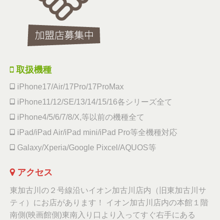
取扱機種
iPhone17/Air/17Pro/17ProMax
iPhone11/12/SE/13/14/15/16各シリーズ全て
iPhone4/5/6/7/8/X,等以前の機種全て
iPad/iPad Air/iPad mini/iPad Pro等全機種対応
Galaxy/Xperia/Google Pixcel/AQUOS等
アクセス
東加古川の２号線沿いイオン加古川店内（旧東加古川サ
ティ）にお店があります！ イオン加古川店内の本館１階
南側(映画館側)東南入り口より入ってすぐ右手にある