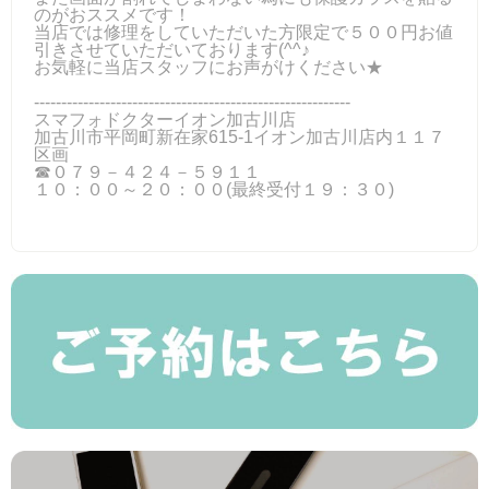
のがおススメです！
当店では修理をしていただいた方限定で５００円お値
引きさせていただいております(^^♪
お気軽に当店スタッフにお声がけください★
----------------------------------------------------------
スマフォドクターイオン加古川店
加古川市平岡町新在家615-1イオン加古川店内１１７
区画
☎０７９－４２４－５９１１
１０：００～２０：００(最終受付１９：３０)