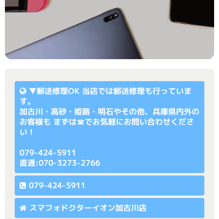
▼
郵送修理OK
当店では郵送修理も行っていま
す。
加古川・高砂・姫路・明石やその他、兵庫県内外の
お客様も まずは☎でお気軽にお問い合わせくださ
い！
079-424-5911
直通:070-3273-2766
079-424-5911
スマフォドクターイオン加古川店