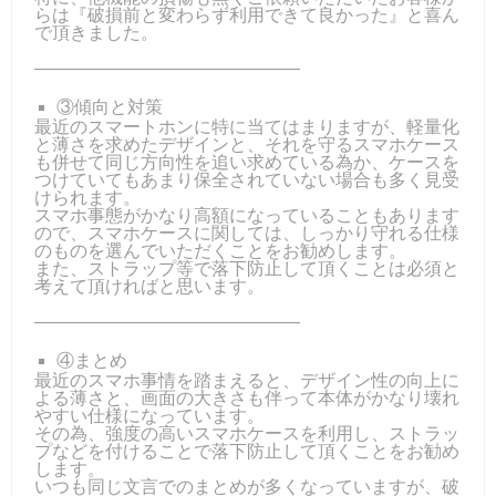
らは『破損前と変わらず利用できて良かった』と喜ん
で頂きました。
―――――――――――――――
③傾向と対策
最近のスマートホンに特に当てはまりますが、軽量化
と薄さを求めたデザインと、それを守るスマホケース
も併せて同じ方向性を追い求めている為か、ケースを
つけていてもあまり保全されていない場合も多く見受
けられます。
スマホ事態がかなり高額になっていることもあります
ので、スマホケースに関しては、しっかり守れる仕様
のものを選んでいただくことをお勧めします。
また、ストラップ等で落下防止して頂くことは必須と
考えて頂ければと思います。
―――――――――――――――
④まとめ
最近のスマホ事情を踏まえると、デザイン性の向上に
よる薄さと、画面の大きさも伴って本体がかなり壊れ
やすい仕様になっています。
その為、強度の高いスマホケースを利用し、ストラッ
プなどを付けることで落下防止して頂くことをお勧め
します。
いつも同じ文言でのまとめが多くなっていますが、破