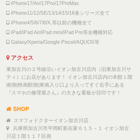
iPhone17/Air/17Pro/17ProMax
iPhone11/12/SE/13/14/15/16各シリーズ全て
iPhone4/5/6/7/8/X,等以前の機種全て
iPad/iPad Air/iPad mini/iPad Pro等全機種対応
Galaxy/Xperia/Google Pixcel/AQUOS等
アクセス
東加古川の２号線沿いイオン加古川店内（旧東加古川サ
ティ）にお店があります！ イオン加古川店内の本館１階
南側(映画館側)東南入り口より入ってすぐ右手にある
『スマホの修理屋さん』の大きな看板が目印です！
SHOP
スマフォドクターイオン加古川店
兵庫県加古川市平岡町新在家６１５－１ イオン加古
川店１階１１７区画