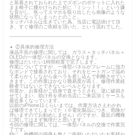
と装着されておられた上でズボンのポケットに入れた
まま椅子に腰かけられた折に『ミシッ！！』という嫌
な音がし、焦ってスマホを取り出したら画像のような
状態になってしまったとのこと。
タッチパネルは生きていた為、当店に電話掛けて頂
き、すぐ修理のご依頼を頂いた、という流れでした。
―――――――――――――――
②具体的修理方法
液晶不良の修理に関しては、ガラス＋タッチパネル＋
OLEDの一体型パネルの交換となります。
修理はだいたい1時間程度で完了します。
作業についてですが、一体型パネルがフレームに強力
なボンドで接着されており、それをヒートガンで温め
て柔らかくしながら金ヘラを差し込んで剥離させてい
きます。この作業はかなり難易度が高く、修理作業経
験者ではないとできないレベルとなります。
何度か、お客様がご自身で直そうとされ、逆に破損さ
せてしまい、助け舟を求め当店にご来店頂くケースも
最近多くなっています。
以前のiPhone11くらいまでは、作業方法さえわかれ
ば修理できてしまってた（※電化製品につき、危険が
伴いますのでお勧めしません）のですが、最近の機種
に関してはまず無理だと思います。
今回の修理に関しては、一体型パネルの交換で作業完
了です。
特に、他機能の損傷も無くご依頼いただいたお客様か