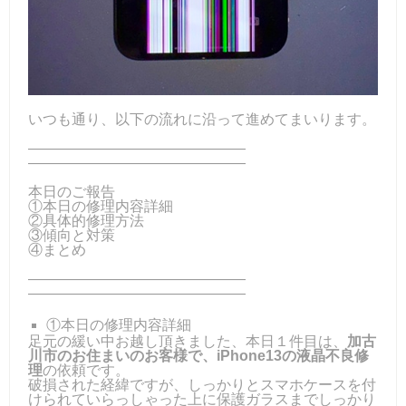
いつも通り、以下の流れに沿って進めてまいります。
―――――――――――――――
―――――――――――――――
本日のご報告
①本日の修理内容詳細
②具体的修理方法
③傾向と対策
④まとめ
―――――――――――――――
―――――――――――――――
①本日の修理内容詳細
足元の緩い中お越し頂きました、本日１件目は、
加古
川市のお住まいのお客様で、iPhone13の液晶不良修
理
の依頼です。
破損された経緯ですが、しっかりとスマホケースを付
けられていらっしゃった上に保護ガラスまでしっかり