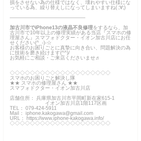
損をさせない為の仕様ではなく、壊れやすい仕様にな
っている為、繰り替えしになってしまいますね( ;∀;)
―――――――――――――――
加古川市でiPhone13の液晶不良修理
をするなら、加
古川市で10年以上の修理実績がある当店『スマホの修
理屋さん』スマフォドクター・イオン加古川店にお任
せください(^_-)-☆
お客様のお困りごとに真摯に向き合い、問題解決の為
に技術を磨き続けます(^^)/
お気軽にご相談・ご来店くださいませ♬
◇◇◇◇◇◇◇◇◇◇◇◇◇◇◇◇◇◇◇◇
スマホのお困りごと解決し隊
★★ スマホの修理屋さん ★★
スマフォドクター・イオン加古川店
店舗住所： 兵庫県加古川市平岡町新在家615-1
イオン加古川店1階117区画
TEL： 079-424-5911
Mail：
iphone.kakogawa@gmail.com
URL： https://www.iphone-kakogawa.info/
◇◇◇◇◇◇◇◇◇◇◇◇◇◇◇◇◇◇◇◇