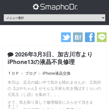
2026年3月3日、加古川市より
iPhone13の液晶不良修理
ＴＯＰ
＞
ブログ
＞
iPhone液晶交換
本日は、足元の緩い中で気分も晴れませんが、元気印
の【はやちゃん】がそんな天候も吹き飛ばすくらいの
元気玉（し語）を集めて。。。
さて、気を取り直して修理報告に入らせて頂きま
す！！