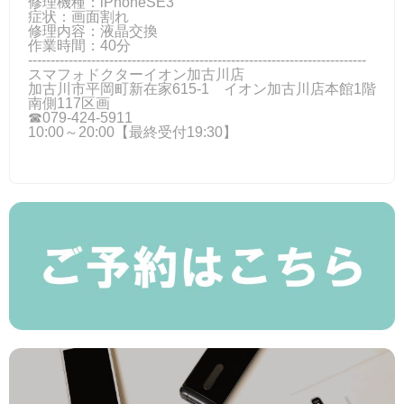
修理機種：iPhoneSE3
症状：画面割れ
修理内容：液晶交換
作業時間：40分
---------------------------------------------------------------------------
スマフォドクターイオン加古川店
加古川市平岡町新在家615-1 イオン加古川店本館1階
南側117区画
☎079-424‐5911
10:00～20:00【最終受付19:30】