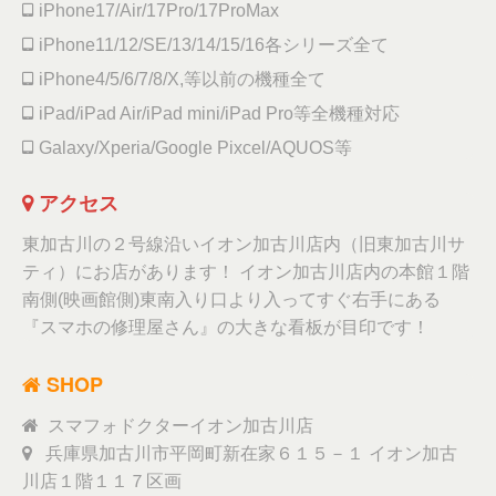
iPhone17/Air/17Pro/17ProMax
iPhone11/12/SE/13/14/15/16各シリーズ全て
iPhone4/5/6/7/8/X,等以前の機種全て
iPad/iPad Air/iPad mini/iPad Pro等全機種対応
Galaxy/Xperia/Google Pixcel/AQUOS等
アクセス
東加古川の２号線沿いイオン加古川店内（旧東加古川サ
ティ）にお店があります！ イオン加古川店内の本館１階
南側(映画館側)東南入り口より入ってすぐ右手にある
『スマホの修理屋さん』の大きな看板が目印です！
SHOP
スマフォドクターイオン加古川店
兵庫県加古川市平岡町新在家６１５－１ イオン加古
川店１階１１７区画