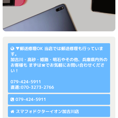
▼
郵送修理OK
当店では郵送修理も行っていま
す。
加古川・高砂・姫路・明石やその他、兵庫県内外の
お客様も まずは☎でお気軽にお問い合わせくださ
い！
079-424-5911
直通:070-3273-2766
079-424-5911
スマフォドクターイオン加古川店