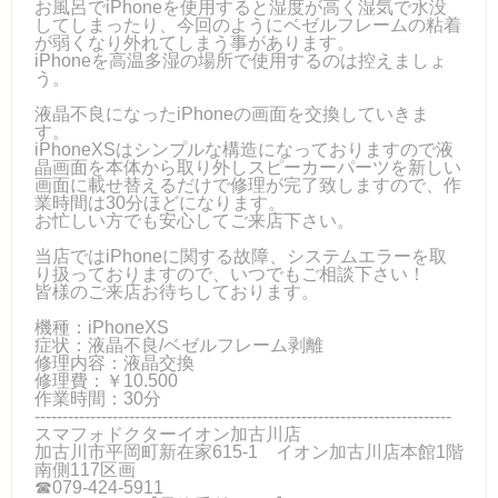
お風呂でiPhoneを使用すると湿度が高く湿気で水没
してしまったり、今回のようにベゼルフレームの粘着
が弱くなり外れてしまう事があります。
iPhoneを高温多湿の場所で使用するのは控えましょ
う。
液晶不良になったiPhoneの画面を交換していきま
す。
iPhoneXSはシンプルな構造になっておりますので液
晶画面を本体から取り外しスピーカーパーツを新しい
画面に載せ替えるだけで修理が完了致しますので、作
業時間は30分ほどになります。
お忙しい方でも安心してご来店下さい。
当店ではiPhoneに関する故障、システムエラーを取
り扱っておりますので、いつでもご相談下さい！
皆様のご来店お待ちしております。
機種：iPhoneXS
症状：液晶不良/ベゼルフレーム剥離
修理内容：液晶交換
修理費：￥10.500
作業時間：30分
---------------------------------------------------------------------------
スマフォドクターイオン加古川店
加古川市平岡町新在家615-1 イオン加古川店本館1階
南側117区画
☎079-424‐5911