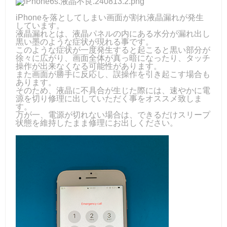
iPhoneを落としてしまい画面が割れ液晶漏れが発生
しています。
液晶漏れとは、液晶パネルの内にある水分が漏れ出し
黒い墨のような症状が現れる事です。
このような症状が一度発生すると起こると黒い部分が
徐々に広がり、画面全体が真っ暗になったり、タッチ
操作が出来なくなる可能性があります。
また画面が勝手に反応し、誤操作を引き起こす場合も
あります。
そのため、液晶に不具合が生じた際には、速やかに電
源を切り修理に出していただく事をオススメ致しま
す。
万が一、電源が切れない場合は、できるだけスリープ
状態を維持したまま修理にお出しください。