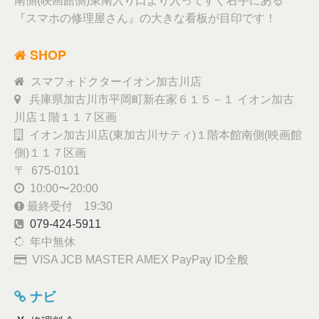
南側(映画館側)東南入り口より入ってすぐ右手にある
『スマホの修理屋さん』の大きな看板が目印です！
SHOP
スマフォドクターイオン加古川店
兵庫県加古川市平岡町新在家６１５－１ イオン加古
川店１階１１７区画
イオン加古川店(東加古川サティ)１階本館南側(映画館
側)１１７区画
〒 675-0101
10:00〜20:00
最終受付 19:30
079-424-5911
年中無休
VISA JCB MASTER AMEX PayPay ID全般
ナビ