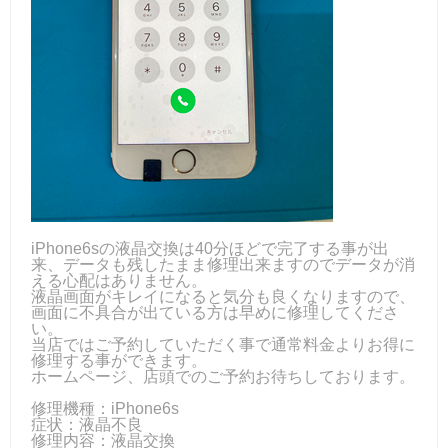
iPhone6sの液晶交換は40分ほどで完了する事が出
来、データも残したまま修理出来ますのでデータが消
える心配はありません。
液晶画面がキレイになると気分も良くなりますので、
画面に不具合が出ている方は早めに修理してくださ
い。
当店ではご予約していただく事で通常料金よりお得に
修理する事ができます。
ホームページ、店頭でのご予約お待ちしております。
修理機種：iPhone6s
症状：液晶不良
修理内容：液晶交換