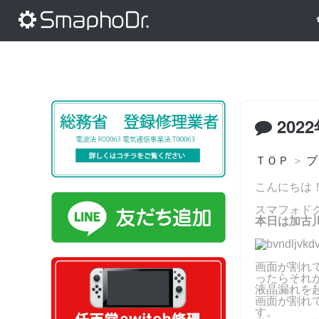
202
ＴＯＰ
＞
ブ
こんにちは
スマフォドク
本日は加古川
画面が割れ
ったらそれ
液晶漏れを起
画面が割れ
す。