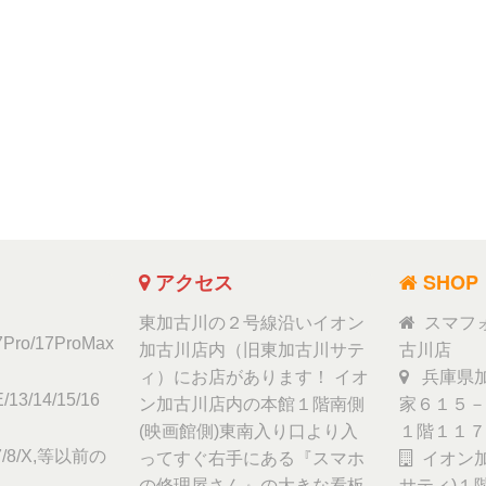
アクセス
SHOP
東加古川の２号線沿いイオン
スマフ
17Pro/17ProMax
加古川店内（旧東加古川サテ
古川店
ィ）にお店があります！ イオ
兵庫県加
/13/14/15/16
ン加古川店内の本館１階南側
家６１５－
(映画館側)東南入り口より入
１階１１７
6/7/8/X,等以前の
ってすぐ右手にある『スマホ
イオン加
の修理屋さん』の大きな看板
サティ)１