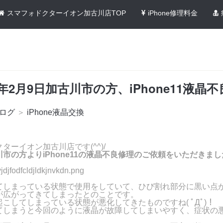
スマフォドクターイオン加古川店TOP
iPhone修理料金
2年2月9日加古川市の方、iPhone11液晶
ログ
＞
iPhone液晶交換
！
ターイオン加古川店です(^^)/
市の方よりiPhone11の液晶不良修理のご依頼をいただきまし
てしまっている状態で使用をしていて、ひび割れ部分に黒い点
が広がってきてしまったとのことです。
こしてしまっている状態が悪化してきたものですね( ﾟДﾟ)！
てしまうと今回のように液晶が故障してしまいやすく、症状の