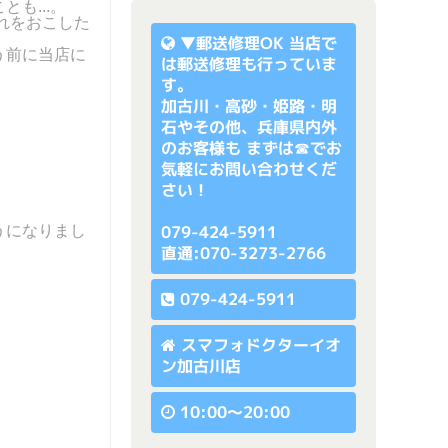
も...。
割れをおこした
▼
郵送修理OK
当店で
う前に当店に
は郵送修理も行っていま
す。
加古川・高砂・姫路・明
石やその他、兵庫県内外
のお客様も まずは☎でお
気軽にお問い合わせくだ
さい！
079-424-5911
うになりまし
直通:070-3273-2766
079-424-5911
スマフォドクターイオ
ン加古川店
10:00〜20:00