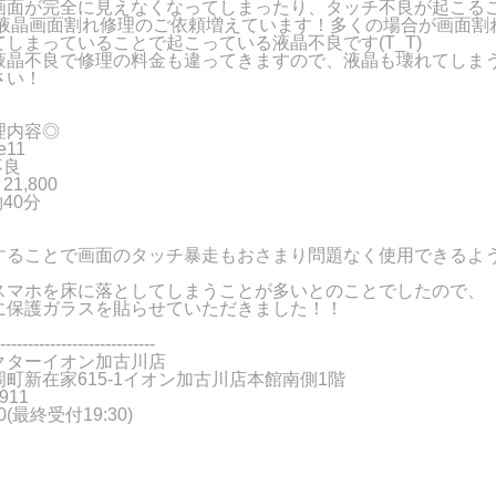
画面が完全に見えなくなってしまったり、タッチ不良が起こること
11の液晶画面割れ修理のご依頼増えています！多くの場合が画面
しまっていることで起こっている液晶不良です(T_T)
液晶不良で修理の料金も違ってきますので、液晶も壊れてしま
さい！
理内容◎
e11
不良
1,800
40分
することで画面のタッチ暴走もおさまり問題なく使用できるよ
スマホを床に落としてしまうことが多いとのことでしたので、
に保護ガラスを貼らせていただきました！！
----------------------------
クターイオン加古川店
町新在家615-1イオン加古川店本館南側1階
911
00(最終受付19:30)