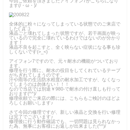
今回ご依頼を頂きましたアイフォン7がこちらになり
ます(/・ω・)/
全体的に粉々になってしまっている状態でのご来店で
した(ﾟДﾟ;)
液晶ごと壊れてしまった状態ですが、若干画面が映っ
ているので完全に壊れているわけではないのが分かり
ます！
液晶不良を起こすと、全く映らない症状になる事も珍
しくないです(>_<)
アイフォン7ですので、元々耐水の機能がついており
ます。
修理を行う際に、耐水の役目をしてくれているテープ
がちぎれてしまうのです。
汗や雨等の生活防水程度の耐水加工ですが、なくなっ
てしまうのは勿体ない！！！
なので当店では別途￥980-で耐水の付け直しも行って
おります(^^)/
修理依頼でご来店の際には、こちらもご検討のほどよ
ろしくお願いします♪
さて今回の修理ですが、新しい液晶と交換を行い修理
は完了でございます♪
修理後に行う動作確認でも、一切問題は見られなかっ
た為、無事にお客様にお返しが出来ました(^^)/