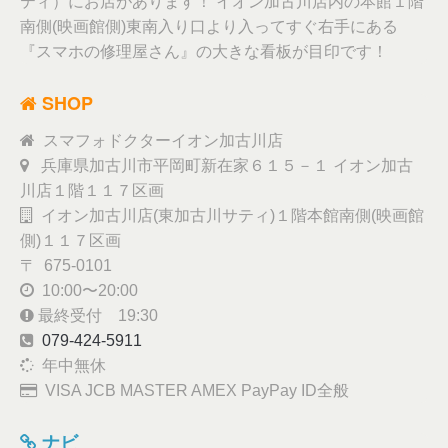
ティ）にお店があります！ イオン加古川店内の本館１階
南側(映画館側)東南入り口より入ってすぐ右手にある
『スマホの修理屋さん』の大きな看板が目印です！
SHOP
スマフォドクターイオン加古川店
兵庫県加古川市平岡町新在家６１５－１ イオン加古
川店１階１１７区画
イオン加古川店(東加古川サティ)１階本館南側(映画館
側)１１７区画
〒 675-0101
10:00〜20:00
最終受付 19:30
079-424-5911
年中無休
VISA JCB MASTER AMEX PayPay ID全般
ナビ