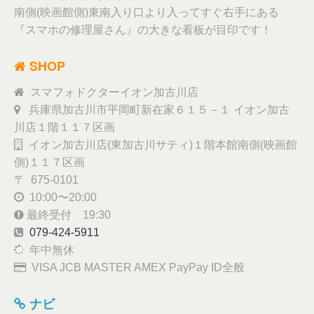
南側(映画館側)東南入り口より入ってすぐ右手にある
『スマホの修理屋さん』の大きな看板が目印です！
SHOP
スマフォドクターイオン加古川店
兵庫県加古川市平岡町新在家６１５－１ イオン加古
川店１階１１７区画
イオン加古川店(東加古川サティ)１階本館南側(映画館
側)１１７区画
〒 675-0101
10:00〜20:00
最終受付 19:30
079-424-5911
年中無休
VISA JCB MASTER AMEX PayPay ID全般
ナビ