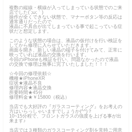
複数の縦線・横線が入ってしまっている状態でのご来
店でした(´;ω;｀)
操作が全くできない状態で、マナーボタン等の反応は
通常通りだったので
液晶に不具合が出てしまっている事で起こっている症
状だと想定します。
このような状態の場合は、液晶の仮付けを行い検証を
してから修理に入らせていただきます。
画面を開き、新しい液晶の端子を付けてみて、正常に
映っていれば液晶の交換を行います。
今回のiPhoneも検証を行い、問題なかったので液晶
の交換で修理は無事に完了いたしました！！！
☆今回の修理依頼☆
機種★iPhoneXR
症状★液晶不良
修理内容★液晶交換
所要時間★45分
修理料金★￥15800（税込）
当店でも大好評の『ガラスコーティング』をお考えの
方はいらっしゃいますでしょうか(^^)？
10~15分程で、フロントガラスの強度を上げる事が出
来ます♪
当店では３種類のガラスコーティング剤を常時ご用意