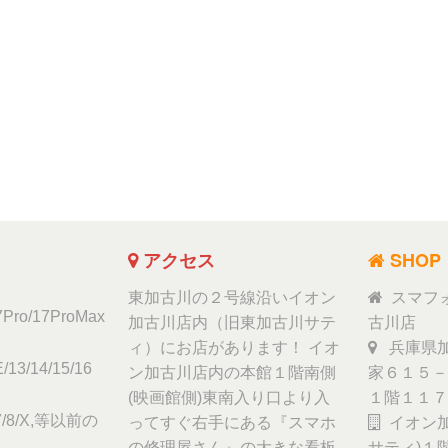
アクセス
SHOP
東加古川の２号線沿いイオン
スマフ
17Pro/17ProMax
加古川店内（旧東加古川サテ
古川店
ィ）にお店があります！ イオ
兵庫県加
/13/14/15/16
ン加古川店内の本館１階南側
家６１５－
(映画館側)東南入り口より入
１階１１７
6/7/8/X,等以前の
ってすぐ右手にある『スマホ
イオン加
の修理屋さん』の大きな看板
サティ)１