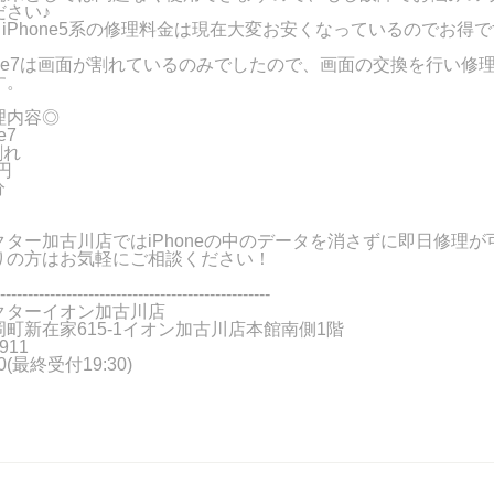
ださい♪
系とiPhone5系の修理料金は現在大変お安くなっているのでお得ですよ
one7は画面が割れているのみでしたので、画面の交換を行い修
す。
理内容◎
e7
割れ
円
分
ター加古川店ではiPhoneの中のデータを消さずに即日修理が
りの方はお気軽にご相談ください！
-------------------------------------------------
クターイオン加古川店
町新在家615-1イオン加古川店本館南側1階
911
00(最終受付19:30)