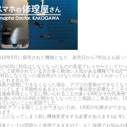
7は2016年9月に発売された機種となり、発売日から7年以上も経
新のiOSに対応はしなくなったものの音楽プレイヤーとしてだ
して使用されている方が多く根強い人気がある機種ですね!(^^)
Sに対応しなくなった場合何がいけないのかあまりよくわかって
もしれませんが、
最新の状態にできなくなった場合、アプリの更新ができなくな
なってしまう可能性があるというのが一番注意が必要なところ
は連絡手段として主に用いられることの多いLINEがその代表例
5Sをお使いの方がLINEが開かなくなったとご相談にご来店され、L
れていないことが原因でした。
INEアプリを開くことができないため、LINEの引継ぎができ
れます。
とになってしまう前に機種変更をする必要がありますね( ;∀;)
端末としては問題なく使用できますので、もし故障でお悩みの