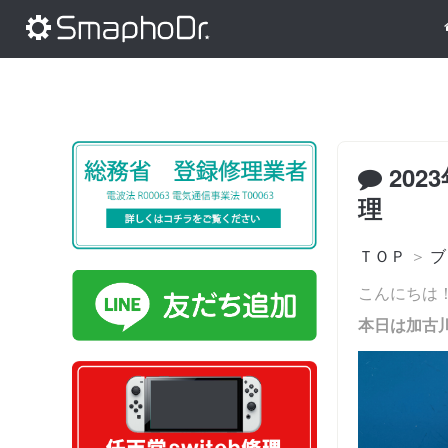
202
理
ＴＯＰ
＞
ブ
こんにちは
本日は加古川