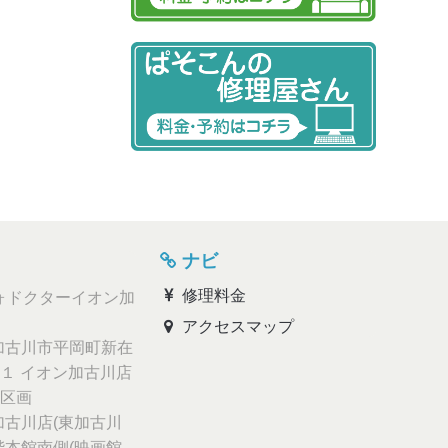
ナビ
修理料金
ォドクターイオン加
アクセスマップ
古川市平岡町新在
１ イオン加古川店
区画
古川店(東加古川
階本館南側(映画館