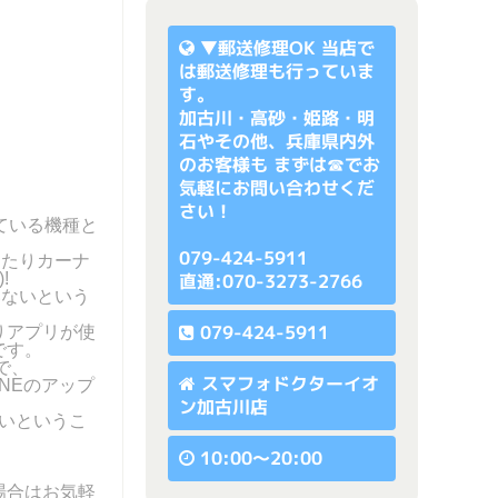
▼
郵送修理OK
当店で
は郵送修理も行っていま
す。
加古川・高砂・姫路・明
石やその他、兵庫県内外
のお客様も まずは☎でお
気軽にお問い合わせくだ
さい！
っている機種と
079-424-5911
ったりカーナ
!
直通:070-3273-2766
いないという
079-424-5911
りアプリが使
です。
で、
スマフォドクターイオ
INEのアップ
ン加古川店
ないというこ
10:00〜20:00
場合はお気軽