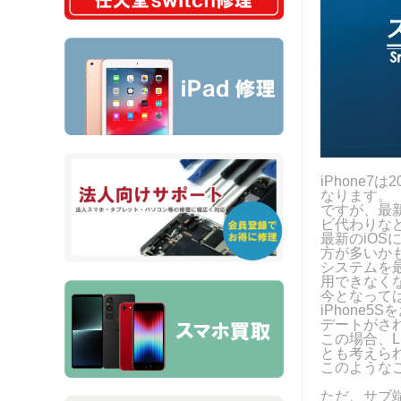
iPhone
なります。
ですが、最
ビ代わりなど
最新のiO
方が多いか
システムを
用できなく
今となって
iPhone
デートがさ
この場合、L
とも考えら
このようなこ
ただ、サブ