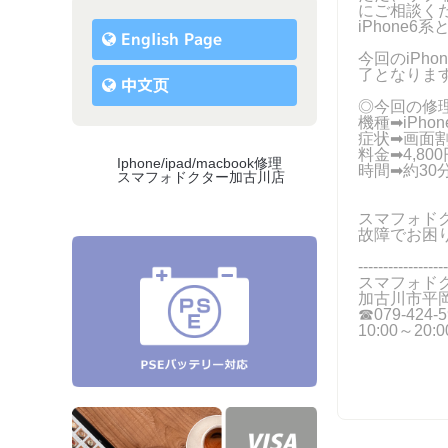
にご相談く
iPhone6
English Page
今回のiPh
了となりま
中文页
◎今回の修
機種➡iPhon
症状➡画面
料金➡4,800
Iphone/ipad/macbook修理
時間➡約30
スマフォドクター加古川店
スマフォドク
故障でお困
------------------
スマフォド
加古川市平岡
☎079-424-5
10:00～20: