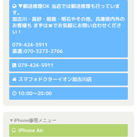
▼
郵送修理OK
当店では郵送修理も行っていま
す。
加古川・高砂・姫路・明石やその他、兵庫県内外の
お客様も まずは☎でお気軽にお問い合わせくださ
い！
079-424-5911
直通:070-3273-2766
079-424-5911
スマフォドクターイオン加古川店
10:00〜20:00
▼iPhone修理メニュー
IPhone Air