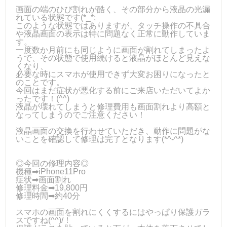
画面の端のひび割れが酷く、その部分から液晶の光漏
れている状態です(*_*;
このような状態ではありますが、タッチ操作の不具合
や液晶画面の表示は特に問題なく正常に動作していま
す。
一度数か月前にも同じように画面が割れてしまったよ
うで、その状態で使用続けると液晶がほとんど見えな
くなり、
必要な時にスマホが使用できず大変お困りになったと
のことです。
今回はまだ症状が悪化する前にご来店いただいてよか
ったです！(^^)
液晶が壊れてしまうと修理費用も画面割れより高額と
なってしまうのでご注意ください！
液晶画面の交換を行わせていただき、動作に問題がな
いことを確認して修理は完了となります(*^-^*)
◎今回の修理内容◎
機種➡iPhone11Pro
症状➡画面割れ
修理料金➡19,800円
修理時間➡約40分
スマホの画面を割れにくくするにはやっぱり保護ガラ
スですね(^^)/！