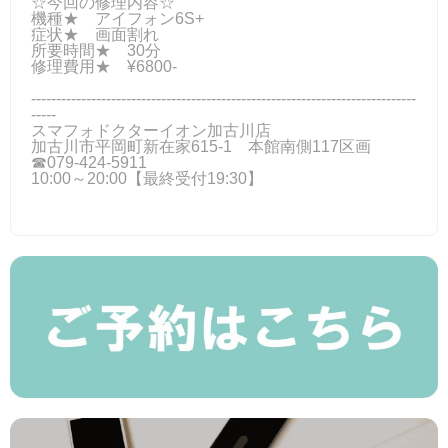
☆今回の修理内容☆
機種★ アイフォン6S+
症状★ 画面割れ
所要時間★ 30分
修理費用★ ¥6800‐
-----------------------------------------------------------------------------
-----
スマフォドクターイオン加古川店
加古川市平岡町新在家615-1 本館南側117区画
☎079-424-5911
10:00～20:00【最終受付19:30】