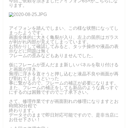
今回ご依頼を頂きましたアイフォン6S+がこちらにな
ります。
アイフォンを踏んでしまい、この様な状態になってし
まったようです。
画面全体的に大きく亀裂が入り、左上の箇所はガラス
が剥がれ内部が見えてしまっています。
お預かりして確認してみると、タッチ操作や液晶の表
示などに問題は無く
フレームの歪みなどもありませんでした。
仮にフレームが歪んだまま新しいパネルを取り付ける
と画面が浮き、
無理に浮きを直そうと押し込むと液晶不良や画面が再
び割れてしまうといった
事に繋がるので、フレームの補正が必要になります。
また、フレームの補正をしても新品のような真っすぐ
にするのは困難ですのでご了承下さい。
さて、修理作業ですが画面割れの修理になりますとお
時間30分程で
終わります。
データそのままで即日対応可能ですので、是非当店に
お任せ下さい！