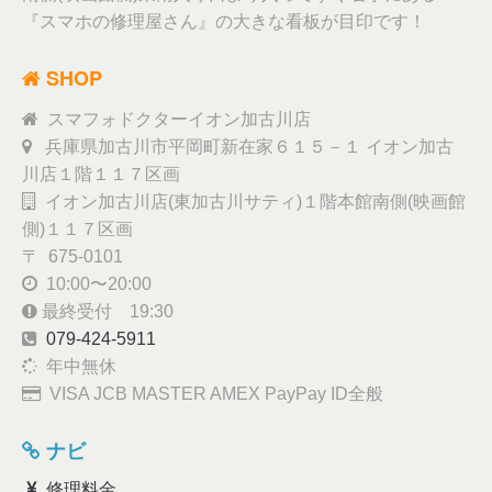
『スマホの修理屋さん』の大きな看板が目印です！
SHOP
スマフォドクターイオン加古川店
兵庫県加古川市平岡町新在家６１５－１ イオン加古
川店１階１１７区画
イオン加古川店(東加古川サティ)１階本館南側(映画館
側)１１７区画
〒 675-0101
10:00〜20:00
最終受付 19:30
079-424-5911
年中無休
VISA JCB MASTER AMEX PayPay ID全般
ナビ
修理料金