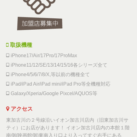
取扱機種
iPhone17/Air/17Pro/17ProMax
iPhone11/12/SE/13/14/15/16各シリーズ全て
iPhone4/5/6/7/8/X,等以前の機種全て
iPad/iPad Air/iPad mini/iPad Pro等全機種対応
Galaxy/Xperia/Google Pixcel/AQUOS等
アクセス
東加古川の２号線沿いイオン加古川店内（旧東加古川サ
ティ）にお店があります！ イオン加古川店内の本館１階
南側(映画館側)東南入り口より入ってすぐ右手にある