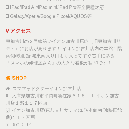
iPad/iPad Air/iPad mini/iPad Pro等全機種対応
Galaxy/Xperia/Google Pixcel/AQUOS等
アクセス
東加古川の２号線沿いイオン加古川店内（旧東加古川サ
ティ）にお店があります！ イオン加古川店内の本館１階
南側(映画館側)東南入り口より入ってすぐ右手にある
『スマホの修理屋さん』の大きな看板が目印です！
SHOP
スマフォドクターイオン加古川店
兵庫県加古川市平岡町新在家６１５－１ イオン加古
川店１階１１７区画
イオン加古川店(東加古川サティ)１階本館南側(映画館
側)１１７区画
〒 675-0101