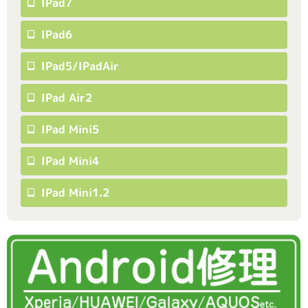
IPad7
IPad6
IPad5/iPadAir
IPad Air2
IPad Mini5
IPad Mini4
IPad Mini1.2