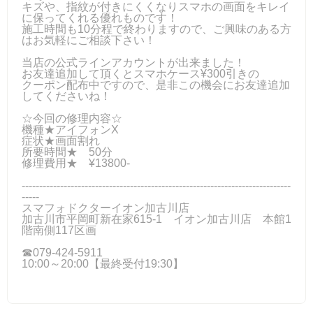
キズや、指紋が付きにくくなりスマホの画面をキレイ
に保ってくれる優れものです！
施工時間も10分程で終わりますので、ご興味のある方
はお気軽にご相談下さい！
当店の公式ラインアカウントが出来ました！
お友達追加して頂くとスマホケース¥300引きの
クーポン配布中ですので、是非この機会にお友達追加
してくださいね！
☆今回の修理内容☆
機種★アイフォンX
症状★画面割れ
所要時間★ 50分
修理費用★ ¥13800-
-----------------------------------------------------------------------------
-----
スマフォドクターイオン加古川店
加古川市平岡町新在家615-1 イオン加古川店 本館1
階南側117区画
☎079-424‐5911
10:00～20:00【最終受付19:30】