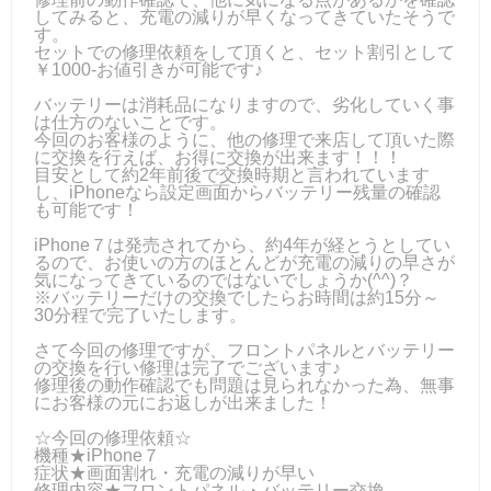
してみると、充電の減りが早くなってきていたそうで
す。
セットでの修理依頼をして頂くと、セット割引として
￥1000-お値引きが可能です♪
バッテリーは消耗品になりますので、劣化していく事
は仕方のないことです。
今回のお客様のように、他の修理で来店して頂いた際
に交換を行えば、お得に交換が出来ます！！！
目安として約2年前後で交換時期と言われています
し、iPhoneなら設定画面からバッテリー残量の確認
も可能です！
iPhone７は発売されてから、約4年が経とうとしてい
るので、お使いの方のほとんどが充電の減りの早さが
気になってきているのではないでしょうか(^^)？
※バッテリーだけの交換でしたらお時間は約15分～
30分程で完了いたします。
さて今回の修理ですが、フロントパネルとバッテリー
の交換を行い修理は完了でございます♪
修理後の動作確認でも問題は見られなかった為、無事
にお客様の元にお返しが出来ました！
☆今回の修理依頼☆
機種★iPhone７
症状★画面割れ・充電の減りが早い
修理内容★フロントパネル・バッテリー交換