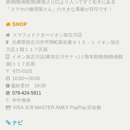
南側(映画館側)東南入り口より入ってすぐ右手にある
『スマホの修理屋さん』の大きな看板が目印です！
SHOP
スマフォドクターイオン加古川店
兵庫県加古川市平岡町新在家６１５－１ イオン加古
川店１階１１７区画
イオン加古川店(東加古川サティ)１階本館南側(映画館
側)１１７区画
〒 675-0101
10:00〜20:00
最終受付 19:30
079-424-5911
年中無休
VISA JCB MASTER AMEX PayPay ID全般
ナビ