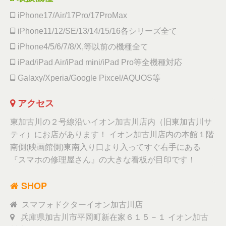
iPhone17/Air/17Pro/17ProMax
iPhone11/12/SE/13/14/15/16各シリーズ全て
iPhone4/5/6/7/8/X,等以前の機種全て
iPad/iPad Air/iPad mini/iPad Pro等全機種対応
Galaxy/Xperia/Google Pixcel/AQUOS等
アクセス
東加古川の２号線沿いイオン加古川店内（旧東加古川サ
ティ）にお店があります！ イオン加古川店内の本館１階
南側(映画館側)東南入り口より入ってすぐ右手にある
『スマホの修理屋さん』の大きな看板が目印です！
SHOP
スマフォドクターイオン加古川店
兵庫県加古川市平岡町新在家６１５－１ イオン加古