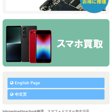
English Page
中文页
Iphone/ipad/macbook修理 スマフォドクター加古川店