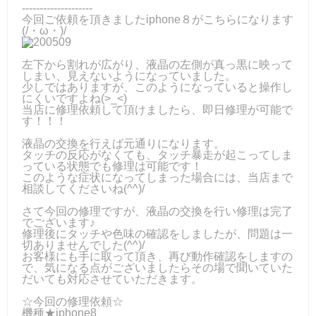
--------------------
今回ご依頼を頂きましたiphone８がこちらになります
(/・ω・)/
左下から割れが広がり、液晶の左側が真っ黒に映って
しまい、見えないようになっていました。
少しではありますが、このようになっていると操作し
にくいですよね(>_<)
当店に修理依頼して頂けましたら、即日修理が可能で
す！！！
液晶の交換を行えば元通りになります。
タッチの反応がなくても、タッチ暴走が起こってしま
っている状態でも修理は可能です！
このような症状になってしまった場合には、当店まで
相談してくださいね(^^)/
さて今回の修理ですが、液晶の交換を行い修理は完了
でございます♪
修理後にタッチや色味の確認をしましたが、問題は一
切ありませんでした(^^)/
お客様にも手に取って頂き、再び動作確認をしますの
で、気になる点がございましたらその場で聞いていた
だいても対応させていただきます。
☆今回の修理依頼☆
機種★iphone8