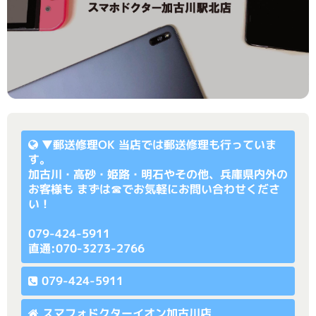
▼
郵送修理OK
当店では郵送修理も行っていま
す。
加古川・高砂・姫路・明石やその他、兵庫県内外の
お客様も まずは☎でお気軽にお問い合わせくださ
い！
079-424-5911
直通:070-3273-2766
079-424-5911
スマフォドクターイオン加古川店