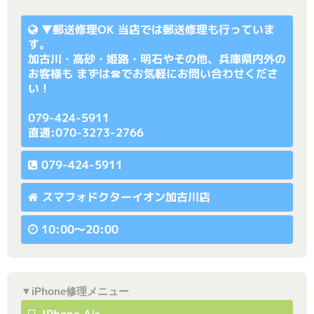
▼
郵送修理OK
当店では郵送修理も行っていま
す。
加古川・高砂・姫路・明石やその他、兵庫県内外の
お客様も まずは☎でお気軽にお問い合わせくださ
い！
079-424-5911
直通:070-3273-2766
079-424-5911
スマフォドクターイオン加古川店
10:00〜20:00
▼iPhone修理メニュー