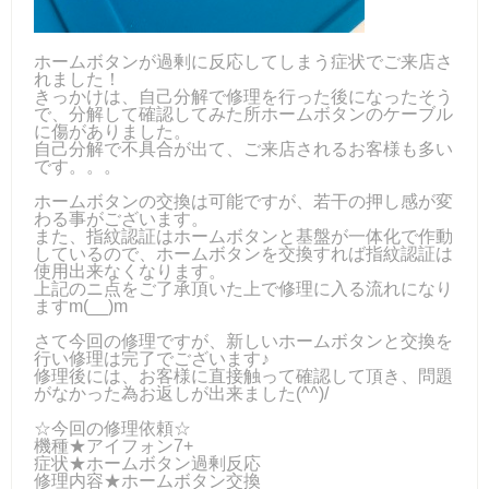
ホームボタンが過剰に反応してしまう症状でご来店さ
れました！
きっかけは、自己分解で修理を行った後になったそう
で、分解して確認してみた所ホームボタンのケーブル
に傷がありました。
自己分解で不具合が出て、ご来店されるお客様も多い
です。。。
ホームボタンの交換は可能ですが、若干の押し感が変
わる事がございます。
また、指紋認証はホームボタンと基盤が一体化で作動
しているので、ホームボタンを交換すれば指紋認証は
使用出来なくなります。
上記のニ点をご了承頂いた上で修理に入る流れになり
ますm(__)m
さて今回の修理ですが、新しいホームボタンと交換を
行い修理は完了でございます♪
修理後には、お客様に直接触って確認して頂き、問題
がなかった為お返しが出来ました(^^)/
☆今回の修理依頼☆
機種★アイフォン7+
症状★ホームボタン過剰反応
修理内容★ホームボタン交換