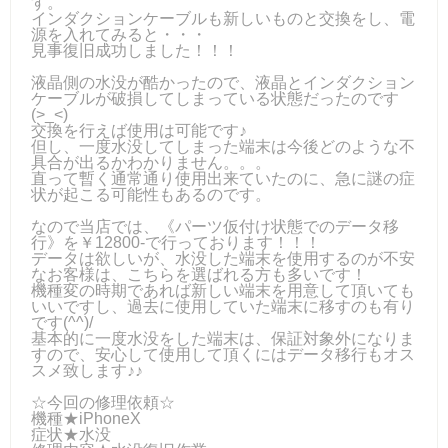
す。
インダクションケーブルも新しいものと交換をし、電
源を入れてみると・・・
見事復旧成功しました！！！
液晶側の水没が酷かったので、液晶とインダクション
ケーブルが破損してしまっている状態だったのです
(>_<)
交換を行えば使用は可能です♪
但し、一度水没してしまった端末は今後どのような不
具合が出るかわかりません。。。
直って暫く通常通り使用出来ていたのに、急に謎の症
状が起こる可能性もあるのです。
なので当店では、《パーツ仮付け状態でのデータ移
行》を￥12800-で行っております！！！
データは欲しいが、水没した端末を使用するのが不安
なお客様は、こちらを選ばれる方も多いです！
機種変の時期であれば新しい端末を用意して頂いても
いいですし、過去に使用していた端末に移すのも有り
です(^^)/
基本的に一度水没をした端末は、保証対象外になりま
すので、安心して使用して頂くにはデータ移行もオス
スメ致します♪♪
☆今回の修理依頼☆
機種★iPhoneX
症状★水没