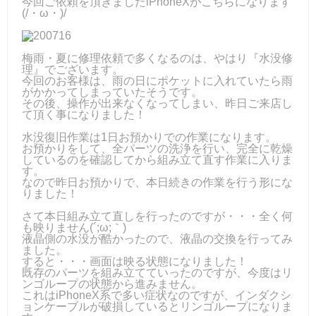
今回ご依頼を頂きましたiPhoneXがこちらになります
(/・ω・)/
梅雨・夏に修理依頼で多くなるのは、やはり『水没修
理』でございます。
今回のお客様は、雨の日にポケットに入れていたら雨
がかかってしまっていたそうです。
その後、操作が出来なくなってしまい、昨日ご来店し
て頂く事になりました！
水没復旧作業は1日お預かりでの作業になります。
お預かりをして、全パーツの洗浄を行い、完全に乾燥
しているのを確認してから組み立て直す作業に入りま
す。
なので昨日お預かりで、本日続きの作業を行う形にな
りました！
さて本日組み立て直しを行ったのですが・・・全く何
も映りません(´;ω;｀)
液晶側の水没が酷かったので、液晶の交換を行ってみ
ました。
すると・・・画面は映る状態になりました！
既存のパーツを組み立てていったのですが、今度はリ
ンゴループの状態から進みません。
これはiPhoneX系で多い症状なのですが、インダクシ
ョンケーブルが破損しているとリンゴループになりま