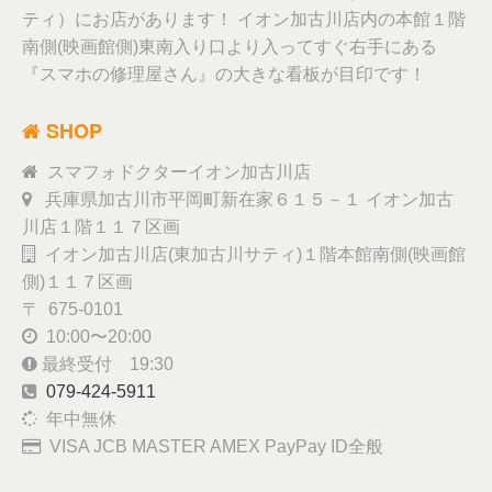
ティ）にお店があります！ イオン加古川店内の本館１階
南側(映画館側)東南入り口より入ってすぐ右手にある
『スマホの修理屋さん』の大きな看板が目印です！
SHOP
スマフォドクターイオン加古川店
兵庫県加古川市平岡町新在家６１５－１ イオン加古
川店１階１１７区画
イオン加古川店(東加古川サティ)１階本館南側(映画館
側)１１７区画
〒 675-0101
10:00〜20:00
最終受付 19:30
079-424-5911
年中無休
VISA JCB MASTER AMEX PayPay ID全般