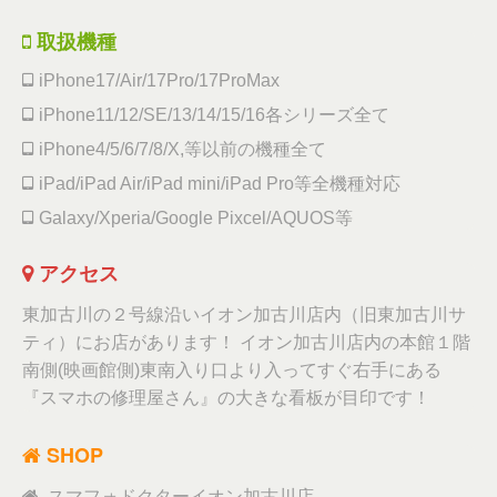
取扱機種
iPhone17/Air/17Pro/17ProMax
iPhone11/12/SE/13/14/15/16各シリーズ全て
iPhone4/5/6/7/8/X,等以前の機種全て
iPad/iPad Air/iPad mini/iPad Pro等全機種対応
Galaxy/Xperia/Google Pixcel/AQUOS等
アクセス
東加古川の２号線沿いイオン加古川店内（旧東加古川サ
ティ）にお店があります！ イオン加古川店内の本館１階
南側(映画館側)東南入り口より入ってすぐ右手にある
『スマホの修理屋さん』の大きな看板が目印です！
SHOP
スマフォドクターイオン加古川店