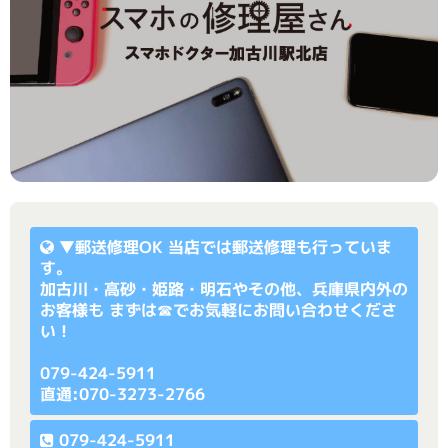
▼
郵送修理OK
当店では郵送修理も行っていま
す。
加古川・高砂・姫路・明石やその他、兵庫県内外の
お客様も まずは☎でお気軽にお問い合わせくださ
い！
079-424-5911
直通:070-3273-2766
079-424-5911