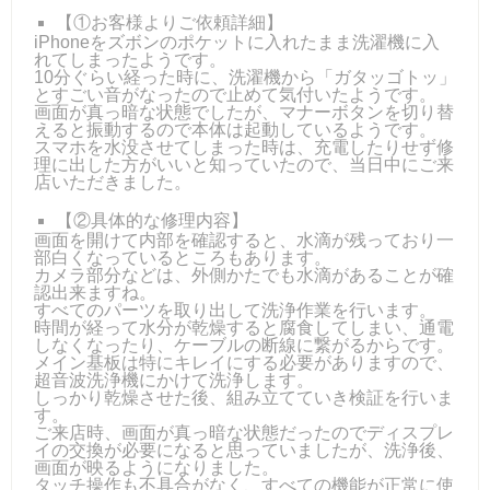
【①お客様よりご依頼詳細】
iPhoneをズボンのポケットに入れたまま洗濯機に入
れてしまったようです。
10分ぐらい経った時に、洗濯機から「ガタッゴトッ」
とすごい音がなったので止めて気付いたようです。
画面が真っ暗な状態でしたが、マナーボタンを切り替
えると振動するので本体は起動しているようです。
スマホを水没させてしまった時は、充電したりせず修
理に出した方がいいと知っていたので、当日中にご来
店いただきました。
【②具体的な修理内容】
画面を開けて内部を確認すると、水滴が残っており一
部白くなっているところもあります。
カメラ部分などは、外側かたでも水滴があることが確
認出来ますね。
すべてのパーツを取り出して洗浄作業を行います。
時間が経って水分が乾燥すると腐食してしまい、通電
しなくなったり、ケーブルの断線に繋がるからです。
メイン基板は特にキレイにする必要がありますので、
超音波洗浄機にかけて洗浄します。
しっかり乾燥させた後、組み立てていき検証を行いま
す。
ご来店時、画面が真っ暗な状態だったのでディスプレ
イの交換が必要になると思っていましたが、洗浄後、
画面が映るようになりました。
タッチ操作も不具合がなく、すべての機能が正常に使