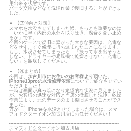
用出来る状態です。
パーツ交換などなく洗浄作業で復旧することができま
した。
【③傾向と対策】
スマホを水没させてしまった際、もっとも重要なのは
「いかに早く内部の水分を取り除き、腐食を食い止め
るか」です。
今回のケースで復旧に繋がった大きな要因は、充電な
どをせず、すぐ修理に持ち込まれたことになります。
もし、水没させてしまったら、「振って水を出そうと
しない、ドライヤーや扇風機で乾燥させない、充電し
ない」を徹底してください。
【④まとめ】
今回は、
加古川市にお住いのお客様より頂いた、
iPhone13proの水没修理依頼
についてご紹介させてい
ただきました！
一時は画面が真っ暗になり絶望的な状況に見えました
が、お客様の迅速な対応と当店の徹底した洗浄、乾燥
作業により、元のデータのまま復旧させることができ
ました。
万が一、iPhoneを水没させてしまった場合は、スマ
フォドクターイオン加古川店にお任せください！
---------------------------------------------------------------------------
スマフォドクターイオン加古川店