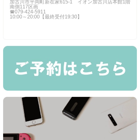
加古川市平岡町新在家615-1 イオン加古川店本館1階
南側117区画
☎079-424‐5911
10:00～20:00【最終受付19:30】