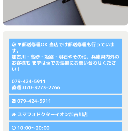
▼
郵送修理OK
当店では郵送修理も行っていま
す。
加古川・高砂・姫路・明石やその他、兵庫県内外の
お客様も まずは☎でお気軽にお問い合わせくださ
い！
079-424-5911
直通:070-3273-2766
079-424-5911
スマフォドクターイオン加古川店
10:00〜20:00