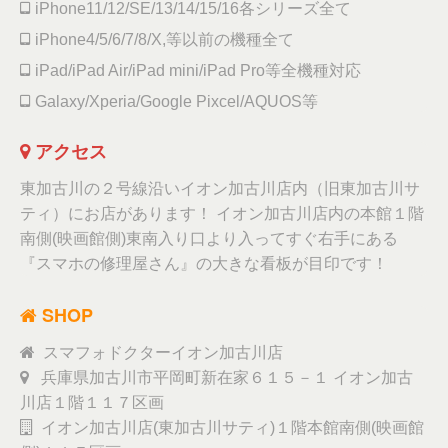
iPhone11/12/SE/13/14/15/16各シリーズ全て
iPhone4/5/6/7/8/X,等以前の機種全て
iPad/iPad Air/iPad mini/iPad Pro等全機種対応
Galaxy/Xperia/Google Pixcel/AQUOS等
アクセス
東加古川の２号線沿いイオン加古川店内（旧東加古川サ
ティ）にお店があります！ イオン加古川店内の本館１階
南側(映画館側)東南入り口より入ってすぐ右手にある
『スマホの修理屋さん』の大きな看板が目印です！
SHOP
スマフォドクターイオン加古川店
兵庫県加古川市平岡町新在家６１５－１ イオン加古
川店１階１１７区画
イオン加古川店(東加古川サティ)１階本館南側(映画館