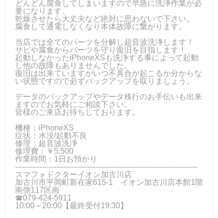
どんどん腐食してしまいますので早急に洗浄作業が必
要になります。
乾燥させたら大丈夫など絶対に思わないで下さい。
腐食して通電しなくなり本体故障に繋がります。
当店では全てのパーツを分解し超音波洗浄します！
サビや腐食からパーツを守り復旧を目指します！
起動しなかったiPhoneXSも洗浄する事によって起動
し他の故障もありませんでした。
復旧は出来ていますがいつ不具合が起こるか分からな
い状態ですので必ずバックアップを取りましょう。
データのバックアップやデータ移行のお手伝いも出来
ますのでお気軽にご相談下さい。
皆様のご来店お待ちしております。
機種：iPhoneXS
症状：水没/起動不良
修理；超音波洗浄
修理費：￥5.500
作業時間：1日お預かり
---------------------------------------------------------------------------
スマフォドクターイオン加古川店
加古川市平岡町新在家615-1 イオン加古川店本館1階
南側117区画
☎079-424‐5911
10:00～20:00【最終受付19:30】