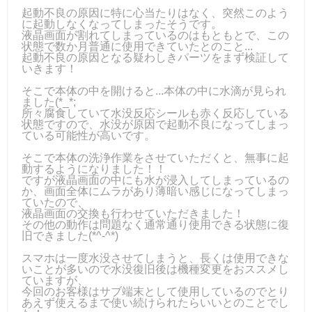
起動不良の原因に特に心当たりはなく、突然このよう
に起動しなくなってしまったそうです。
液晶画面が割れてしまっているのはもともとで、この
状態で数か月普通に使用できていたとのこと...
起動不良の原因となる疑わしきパーツをまず検証して
いきます！
そこで本体の中を開けると...本体の中に水滴が見られ
ました(*_*;
所々腐食していて水没反応シールも赤く反応している
状態ですので、水没が原因で起動不良になってしまっ
ている可能性が高いです。
そこで本体の洗浄作業をさせていただくと、無事に起
動するようになりました！！
ですが液晶画面の中にも水が浸入してしまっているの
か、画面全体にムラがあり薄暗い感じになってしまっ
ていたので、
液晶画面の交換も行わせていただきました！
その他の動作は問題なく通常通り使用できる状態に復
旧できました(*^-^*)
スマホは一度水没させてしまうと、長くは使用できな
いことが多いので水没復旧後は機種変更をおススメし
ていますが、
今回のお客様はサブ端末として使用しているのでとり
あえず使えるまで使い続けられたらいいとのことでし