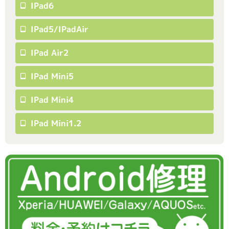
IPad6
IPad5/iPadAir
IPad Air2
IPad Mini5
IPad Mini4
IPad Mini1.2