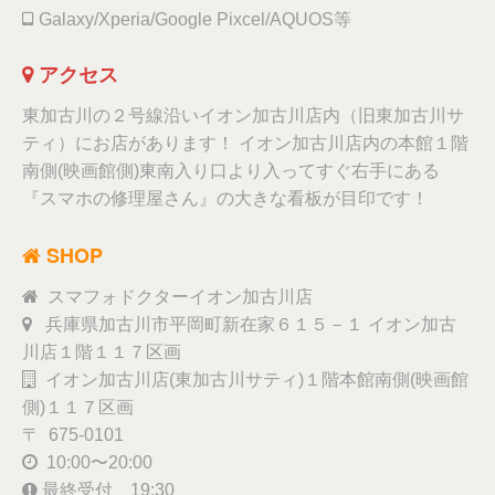
Galaxy/Xperia/Google Pixcel/AQUOS等
アクセス
東加古川の２号線沿いイオン加古川店内（旧東加古川サ
ティ）にお店があります！ イオン加古川店内の本館１階
南側(映画館側)東南入り口より入ってすぐ右手にある
『スマホの修理屋さん』の大きな看板が目印です！
SHOP
スマフォドクターイオン加古川店
兵庫県加古川市平岡町新在家６１５－１ イオン加古
川店１階１１７区画
イオン加古川店(東加古川サティ)１階本館南側(映画館
側)１１７区画
〒 675-0101
10:00〜20:00
最終受付 19:30