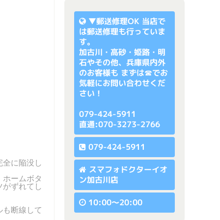
▼
郵送修理OK
当店で
は郵送修理も行っていま
す。
加古川・高砂・姫路・明
石やその他、兵庫県内外
のお客様も まずは☎でお
気軽にお問い合わせくだ
さい！
079-424-5911
直通:070-3273-2766
079-424-5911
完全に陥没し
スマフォドクターイオ
、ホームボタ
ン加古川店
ツがずれてし
10:00〜20:00
ルも断線して