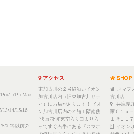
アクセス
SHOP
東加古川の２号線沿いイオン
スマフ
17Pro/17ProMax
加古川店内（旧東加古川サテ
古川店
ィ）にお店があります！ イオ
兵庫県加
/13/14/15/16
ン加古川店内の本館１階南側
家６１５－
(映画館側)東南入り口より入
１階１１７
6/7/8/X,等以前の
ってすぐ右手にある『スマホ
イオン加
の修理屋さん』の大きな看板
サティ)１