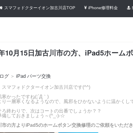
スマフォドクターイオン加古川店TOP
iPhone修理料金
1年10月15日加古川市の方、iPad5ホーム
ログ
＞
iPad パーツ交換
スマフォドクターイオン加古川店です(^^)
寒かったですね(;´Д｀)
より一層寒くなるようなので、風邪をひかないように温かくし
！
そろ終わりで、次はコートの出番でしょうか？？
備しておきましょう～(^_-)-☆
川市の方よりiPad5のホームボタン交換修理のご依頼をいただ