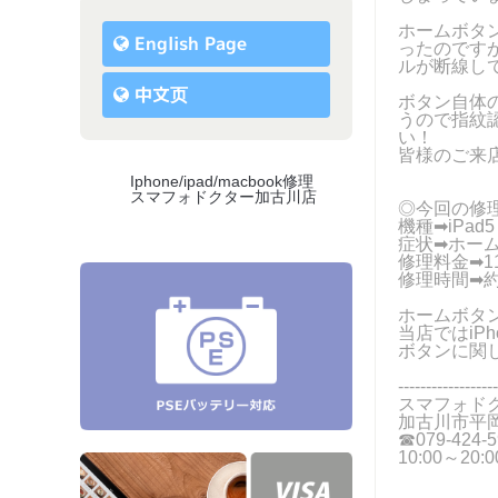
ホームボタ
English Page
ったのです
ルが断線して
中文页
ボタン自体
うので指紋
い！
皆様のご来
Iphone/ipad/macbook修理
スマフォドクター加古川店
◎今回の修
機種➡iPad5
症状➡ホー
修理料金➡11
修理時間➡約
ホームボタン
当店ではiP
ボタンに関
------------------
スマフォド
加古川市平岡
☎079-424-5
10:00～20: