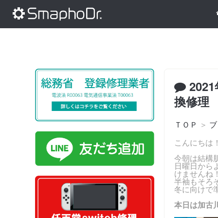
202
換修理
ＴＯＰ
＞
ブ
こんにちは！
今朝は結構肌
日曜日から
けませんね
半袖もそろ
冬に向けで準
本日は加古