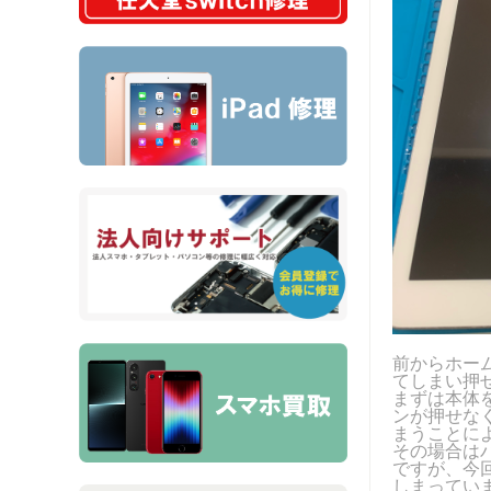
前からホー
てしまい押
まずは本体
ンが押せな
まうことに
その場合は
ですが、今
しまってい