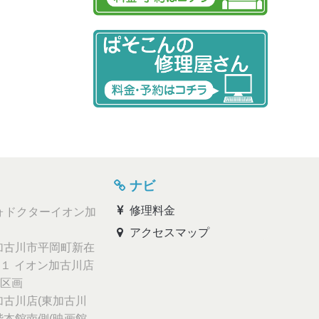
ナビ
修理料金
ォドクターイオン加
アクセスマップ
古川市平岡町新在
１ イオン加古川店
区画
古川店(東加古川
階本館南側(映画館