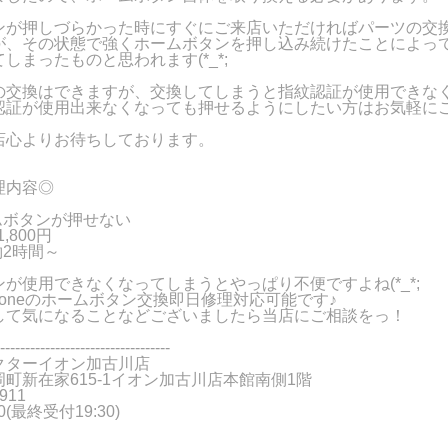
ンが押しづらかった時にすぐにご来店いただければパーツの交
が、その状態で強くホームボタンを押し込み続けたことによっ
しまったものと思われます(*_*;
の交換はできますが、交換してしまうと指紋認証が使用できな
認証が使用出来なくなっても押せるようにしたい方はお気軽に
店心よりお待ちしております。
理内容◎
ムボタンが押せない
,800円
2時間～
が使用できなくなってしまうとやっぱり不便ですよね(*_*;
honeのホームボタン交換即日修理対応可能です♪
して気になることなどございましたら当店にご相談をっ！
----------------------------------
クターイオン加古川店
町新在家615-1イオン加古川店本館南側1階
911
00(最終受付19:30)