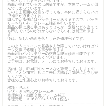
に落としてしまったみたいです。
画面が割れているのは勿論ですが、本体フレームが凹
んでしまっています。
このまま画面の交換を行っても、本体に収まらないの
で補正が必要ですね。
凹んでいる側にはバッテリーがありますので、バッテ
リーを取り外しフレーム補正を行います。
新品の様に戻る事はありませんが、定規などを当てて
も凹んでいるのが分からないぐらいには補正出来ま
す。
後は、新しい画面を落とし込み修理完了です。
このようにメインの基盤さえ故障していないければパ
ーツ交換で修理する事が出来ます。
画面割れやバッテリーの交換は即日修理可能ですの
で、お気軽にご来店くださいませ。
ご予約は、お電話、メールにてお待ちしております。
店内には、iPad用のケースなど販売しておりますの
で、イオン加古川店にご来店の際はお気軽にお立ち寄
りください。
皆様のご来店心よりお待ちしております。
機種・iPad8
症状・画面割れ/フレーム歪
修理内容・画面交換/フレーム補正
修理費用・￥16,800/￥5,500（税込）
---------------------------------------------------------------------------