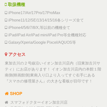
取扱機種
iPhone17/Air/17Pro/17ProMax
iPhone11/12/SE/13/14/15/16各シリーズ全て
iPhone4/5/6/7/8/X,等以前の機種全て
iPad/iPad Air/iPad mini/iPad Pro等全機種対応
Galaxy/Xperia/Google Pixcel/AQUOS等
アクセス
東加古川の２号線沿いイオン加古川店内（旧東加古川サ
ティ）にお店があります！ イオン加古川店内の本館１階
南側(映画館側)東南入り口より入ってすぐ右手にある
『スマホの修理屋さん』の大きな看板が目印です！
SHOP
スマフォドクターイオン加古川店