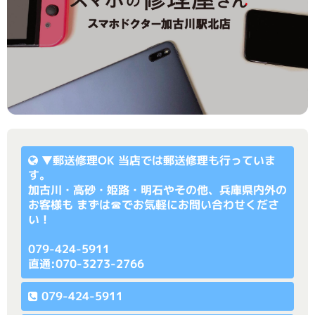
▼
郵送修理OK
当店では郵送修理も行っていま
す。
加古川・高砂・姫路・明石やその他、兵庫県内外の
お客様も まずは☎でお気軽にお問い合わせくださ
い！
079-424-5911
直通:070-3273-2766
079-424-5911