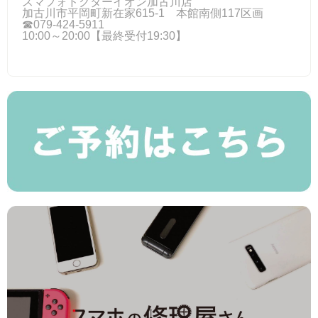
スマフォドクターイオン加古川店
加古川市平岡町新在家615-1 本館南側117区画
☎079-424‐5911
10:00～20:00【最終受付19:30】