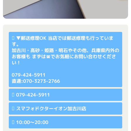
▼
郵送修理OK
当店では郵送修理も行っていま
す。
加古川・高砂・姫路・明石やその他、兵庫県内外の
お客様も まずは☎でお気軽にお問い合わせくださ
い！
079-424-5911
直通:070-3273-2766
079-424-5911
スマフォドクターイオン加古川店
10:00〜20:00