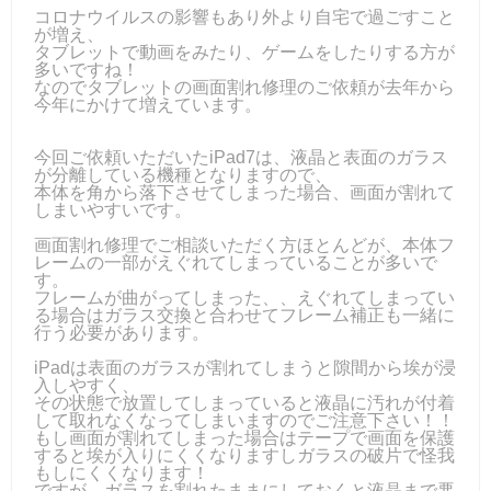
コロナウイルスの影響もあり外より自宅で過ごすこと
が増え、
タブレットで動画をみたり、ゲームをしたりする方が
多いですね！
なのでタブレットの画面割れ修理のご依頼が去年から
今年にかけて増えています。
今回ご依頼いただいたiPad7は、液晶と表面のガラス
が分離している機種となりますので、
本体を角から落下させてしまった場合、画面が割れて
しまいやすいです。
画面割れ修理でご相談いただく方ほとんどが、本体フ
レームの一部がえぐれてしまっていることが多いで
す。
フレームが曲がってしまった、、えぐれてしまってい
る場合はガラス交換と合わせてフレーム補正も一緒に
行う必要があります。
iPadは表面のガラスが割れてしまうと隙間から埃が浸
入しやすく、
その状態で放置してしまっていると液晶に汚れが付着
して取れなくなってしまいますのでご注意下さい！！
もし画面が割れてしまった場合はテープで画面を保護
すると埃が入りにくくなりますしガラスの破片で怪我
もしにくくなります！
ですが、ガラスを割れたままにしておくと液晶まで悪