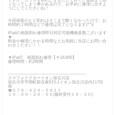
くなってしまう事があるので、お早めに修理に出すよ
うにしてくださいね！
今回画面のヒビ割れはそこまで酷くなかったので、お
時間約２時間ほどで修理は完了となります(^^)/
iPadの画面割れ修理即日対応可能機種多数ございます
★
料金や修理にかかる時間などお気軽に当店にお問い合
わせください！！
▼iPad7 画面割れ修理【￥18,800】
修理時間：約2時間
-------------------------------------------------------------
スマフォドクターイオン加古川店
加古川市平岡町新在家615-1イオン加古川店内117区
画
☎０７９－４２４－５９１１
１０：００～２０：００(最終受付１９：３０)