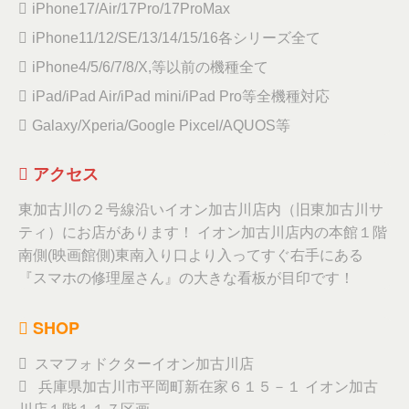
iPhone17/Air/17Pro/17ProMax
iPhone11/12/SE/13/14/15/16各シリーズ全て
iPhone4/5/6/7/8/X,等以前の機種全て
iPad/iPad Air/iPad mini/iPad Pro等全機種対応
Galaxy/Xperia/Google Pixcel/AQUOS等
アクセス
東加古川の２号線沿いイオン加古川店内（旧東加古川サ
ティ）にお店があります！ イオン加古川店内の本館１階
南側(映画館側)東南入り口より入ってすぐ右手にある
『スマホの修理屋さん』の大きな看板が目印です！
SHOP
スマフォドクターイオン加古川店
兵庫県加古川市平岡町新在家６１５－１ イオン加古