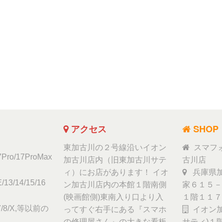
アクセス
SHOP
東加古川の２号線沿いイオン
スマフ
17Pro/17ProMax
加古川店内（旧東加古川サテ
古川店
ィ）にお店があります！ イオ
兵庫県加
/13/14/15/16
ン加古川店内の本館１階南側
家６１５－
(映画館側)東南入り口より入
１階１１７
6/7/8/X,等以前の
ってすぐ右手にある『スマホ
イオン加
の修理屋さん』の大きな看板
サティ)１