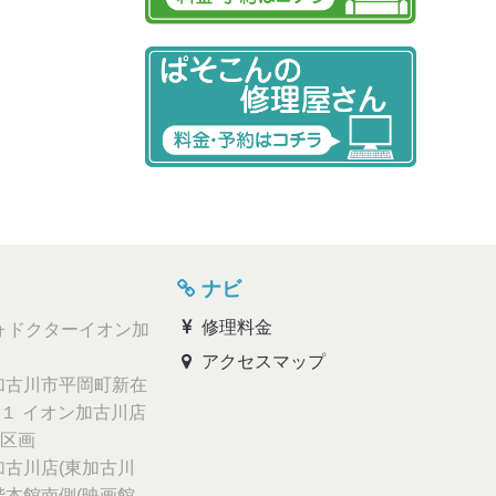
ナビ
修理料金
ォドクターイオン加
アクセスマップ
古川市平岡町新在
１ イオン加古川店
区画
古川店(東加古川
階本館南側(映画館