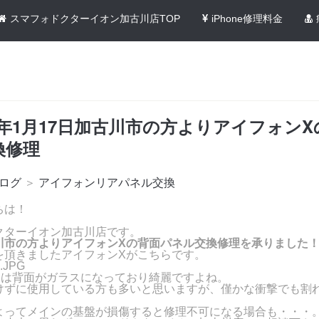
スマフォドクターイオン加古川店TOP
iPhone修理料金
1年1月17日加古川市の方よりアイフォン
換修理
ログ
＞
アイフォンリアパネル交換
ちは！
クターイオン加古川店です。
川市の方よりアイフォンXの背面パネル交換修理を承りました
を頂きましたアイフォンXがこちらです。
Xは背面がガラスになっており綺麗ですよね。
けずに使用している方も多いと思いますが、僅かな衝撃でも割
よってメインの基盤が損傷すると修理不可になる場合も・・・