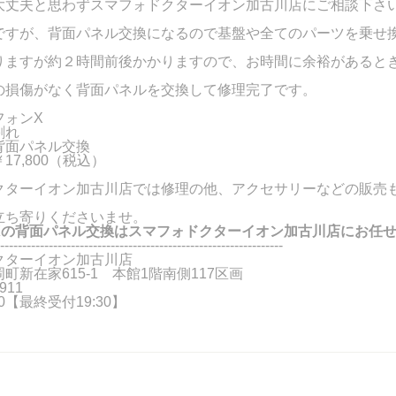
大丈夫と思わずスマフォドクターイオン加古川店にご相談下さ
ですが、背面パネル交換になるので基盤や全てのパーツを乗せ
りますが約２時間前後かかりますので、お時間に余裕があると
の損傷がなく背面パネルを交換して修理完了です。
フォンX
割れ
背面パネル交換
17,800（税込）
クターイオン加古川店では修理の他、アクセサリーなどの販売
立ち寄りくださいませ。
Xの背面パネル交換はスマフォドクターイオン加古川店にお任
----------------------------------------------------------------
クターイオン加古川店
町新在家615-1 本館1階南側117区画
911
:00【最終受付19:30】