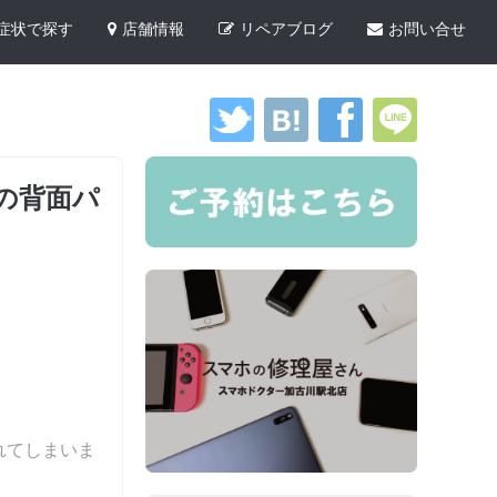
症状で探す
店舗情報
リペアブログ
お問い合せ
Xの背面パ
！
れてしまいま
。