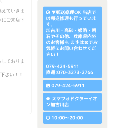
い！
換えていきま
▼
郵送修理OK
当店で
は郵送修理も行っていま
きにご来店下
す。
加古川・高砂・姫路・明
石やその他、兵庫県内外
のお客様も まずは☎でお
気軽にお問い合わせくだ
さい！
もしておりま
079-424-5911
直通:070-3273-2766
せ下さい！！
079-424-5911
スマフォドクターイオ
ン加古川店
10:00〜20:00