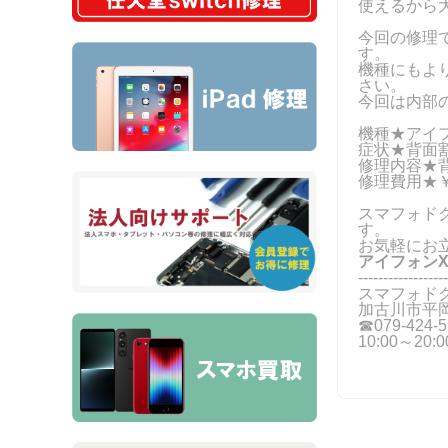
使えるから
今回の修理
す。
機種にもよ
さい。
今回は内部
機種★アイ
症状★背面
修理内容★
修理費用★￥
スマフォド
す。
お気軽にお
アイフォン
------------------
スマフォド
加古川市平岡
☎079-424‐5
10:00～20