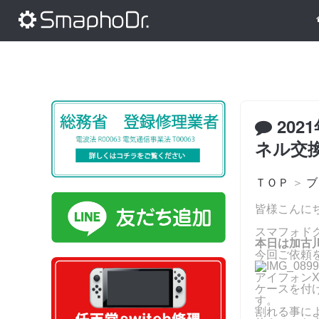
202
ネル交
ＴＯＰ
＞
ブ
皆様こんに
スマフォド
本日は加古
今回ご依頼
アイフォン
ケースを付
す。
割れる事に